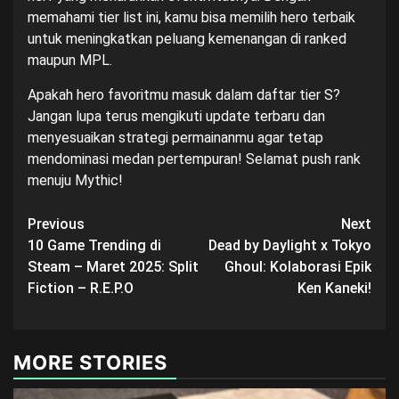
memahami tier list ini, kamu bisa memilih hero terbaik
untuk meningkatkan peluang kemenangan di ranked
maupun MPL.
Apakah hero favoritmu masuk dalam daftar tier S?
Jangan lupa terus mengikuti update terbaru dan
menyesuaikan strategi permainanmu agar tetap
mendominasi medan pertempuran! Selamat push rank
menuju Mythic!
Post
Previous
Next
10 Game Trending di
Dead by Daylight x Tokyo
navigation
Steam – Maret 2025: Split
Ghoul: Kolaborasi Epik
Fiction – R.E.P.O
Ken Kaneki!
MORE STORIES