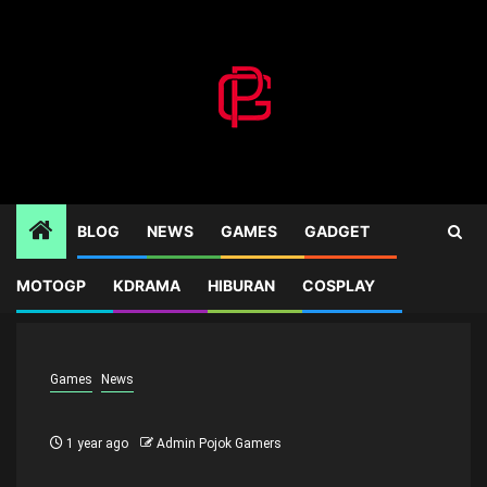
Skip
to
content
BLOG
NEWS
GAMES
GADGET
MOTOGP
KDRAMA
HIBURAN
COSPLAY
Home
Games
Games
News
1 year ago
Admin Pojok Gamers