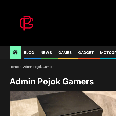
Skip
to
content
BLOG
NEWS
GAMES
GADGET
MOTOG
Home
Admin Pojok Gamers
Admin Pojok Gamers