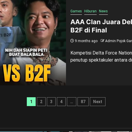
Games
Hiburan
News
AAA Clan Juara De
B2F di Final
9 months ago
Admin Pojok Ga
Kompetisi Delta Force Nation
penutup spektakuler antara du
Posts
1
2
3
4
…
87
Next
pagination