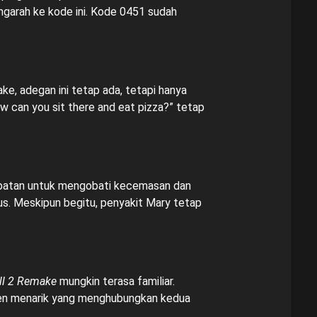
ngarah ke kode ini. Kode 0451 sudah
e, adegan ini tetap ada, tetapi hanya
ow can you sit there and eat pizza?” tetap
obatan untuk mengobati kecemasan dan
ius. Meskipun begitu, penyakit Mary tetap
ill 2 Remake
mungkin terasa familiar.
men menarik yang menghubungkan kedua