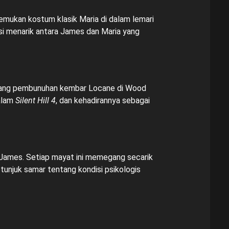
emukan kostum klasik Maria di dalam lemari
si menarik antara James dan Maria yang
entang pembunuhan kembar Locane di Wood
dalam
Silent Hill 4
, dan kehadirannya sebagai
 James. Setiap mayat ini memegang secarik
etunjuk samar tentang kondisi psikologis