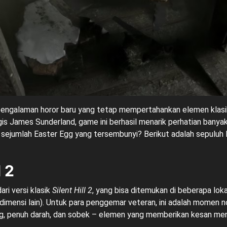
engalaman horor baru yang tetap mempertahankan elemen klas
is James Sunderland, game ini berhasil menarik perhatian bany
ejumlah Easter Egg yang tersembunyi? Berikut adalah sepuluh 
l 2
ri versi klasik
Silent Hill 2
, yang bisa ditemukan di beberapa lok
(dimensi lain). Untuk para penggemar veteran, ini adalah momen
 usang, penuh darah, dan sobek – elemen yang memberikan kesan me