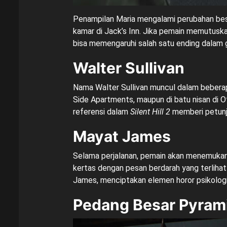
Penampilan Maria mengalami perubahan besar
kamar di Jack’s Inn. Jika pemain memutuska
bisa memengaruhi salah satu ending dalam 
Walter Sullivan
Nama Walter Sullivan muncul dalam beberap
Side Apartments, maupun di batu nisan di O
referensi dalam
Silent Hill 2
memberi petunju
Mayat James
Selama perjalanan, pemain akan menemukan 
kertas dengan pesan berdarah yang terlihat 
James, menciptakan elemen horor psikolo
Pedang Besar Pyram