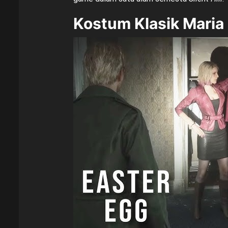
Kostum Klasik Maria