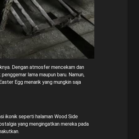
iknya. Dengan atmosfer mencekam dan
ak penggemar lama maupun baru. Namun,
Easter Egg menarik yang mungkin saja
asi ikonik seperti halaman Wood Side
 nostalgia yang mengingatkan mereka pada
nakutkan.