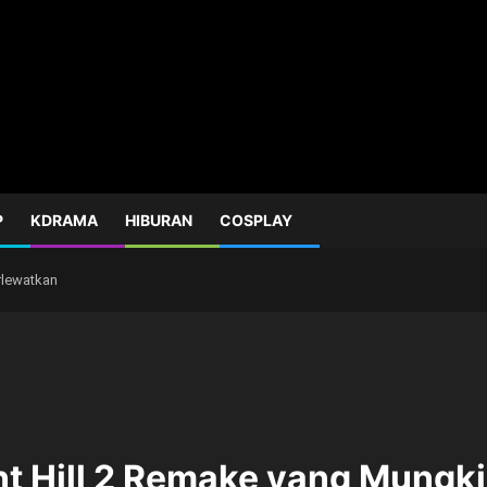
P
KDRAMA
HIBURAN
COSPLAY
rlewatkan
ent Hill 2 Remake yang Mungk