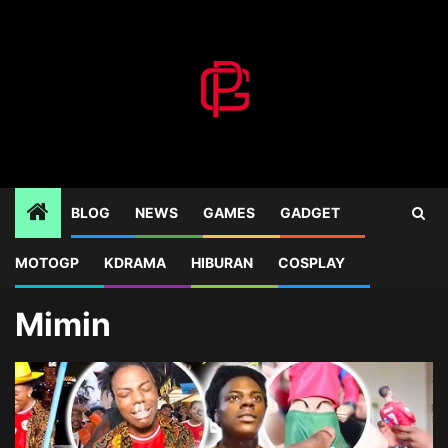
Skip
to
content
BLOG
NEWS
GAMES
GADGET
MOTOGP
KDRAMA
HIBURAN
COSPLAY
Home
Mimin
Mimin