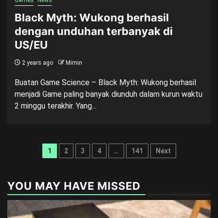
Games
News
Black Myth: Wukong berhasil
dengan unduhan terbanyak di
US/EU
2 years ago
Mimin
Buatan Game Science – Black Myth: Wukong berhasil
menjadi Game paling banyak diunduh dalam kurun waktu
2 minggu terakhir. Yang...
Posts
1
2
3
4
…
141
Next
pagination
YOU MAY HAVE MISSED