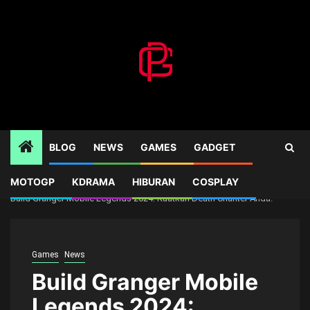
Skip
to
content
BLOG
NEWS
GAMES
GADGET
MOTOGP
KDRAMA
HIBURAN
COSPLAY
Home
Games
Build Granger Mobile Legends 2024: Kuatkan Death Chanter Anda!
Games
News
Build Granger Mobile
Legends 2024: