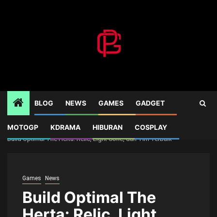
Skip
to
content
BLOG
NEWS
GAMES
GADGET
MOTOGP
KDRAMA
HIBURAN
COSPLAY
Home
Games
Build Optimal The Herta: Relic, Light Cone, dan Tim Terbaik
Games
News
Build Optimal The
Herta: Relic, Light