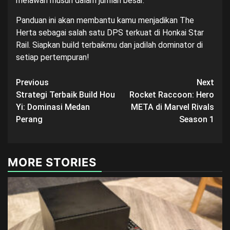
melawan musuh dalam jumlah besar.
Panduan ini akan membantu kamu menjadikan The
Herta sebagai salah satu DPS terkuat di Honkai Star
Rail. Siapkan build terbaikmu dan jadilah dominator di
setiap pertempuran!
Post
Previous
Next
Strategi Terbaik Build Hou
Rocket Raccoon: Hero
navigation
Yi: Dominasi Medan
META di Marvel Rivals
Perang
Season 1
MORE STORIES