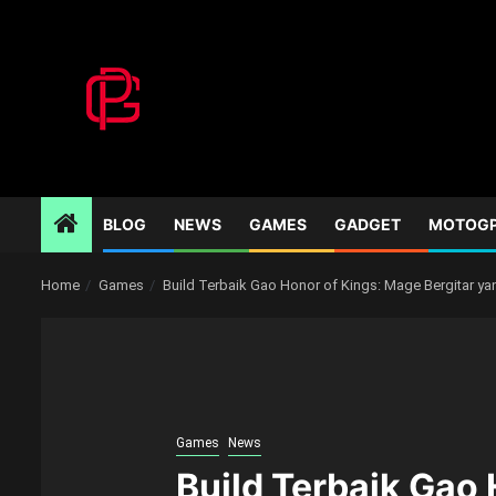
Skip
to
content
BLOG
NEWS
GAMES
GADGET
MOTOG
Home
Games
Build Terbaik Gao Honor of Kings: Mage Bergitar y
Games
News
Build Terbaik Gao