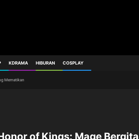
P
KDRAMA
HIBURAN
COSPLAY
ang Mematikan
 Honor of Kings: Mage Bergi