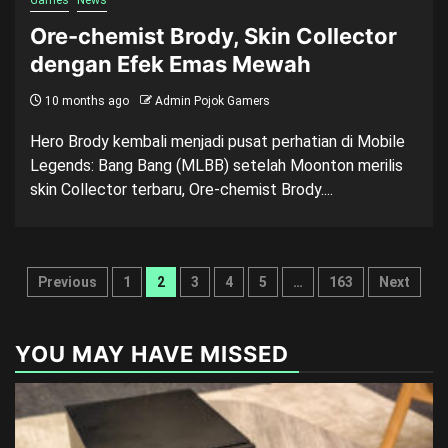
Games
News
Ore-chemist Brody, Skin Collector
dengan Efek Emas Mewah
10 months ago
Admin Pojok Gamers
Hero Brody kembali menjadi pusat perhatian di Mobile
Legends: Bang Bang (MLBB) setelah Moonton merilis
skin Collector terbaru, Ore-chemist Brody....
Posts
Previous
1
2
3
4
5
…
163
Next
pagination
YOU MAY HAVE MISSED