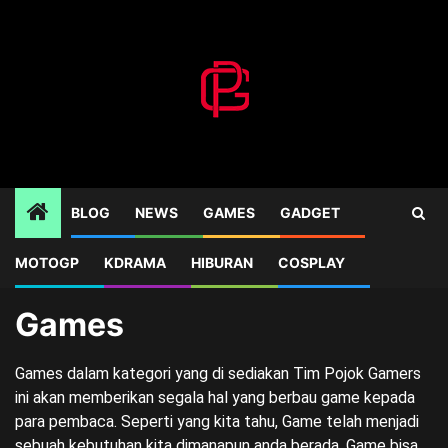
Skip
to
content
BLOG
NEWS
GAMES
GADGET
MOTOGP
KDRAMA
HIBURAN
COSPLAY
Home
Blog
Games
Page 2
Games
Games dalam kategori yang di sediakan Tim Pojok Gamers
ini akan memberikan segala hal yang berbau game kepada
para pembaca. Seperti yang kita tahu, Game telah menjadi
sebuah kebutuhan kita dimanapun anda berada. Game bisa