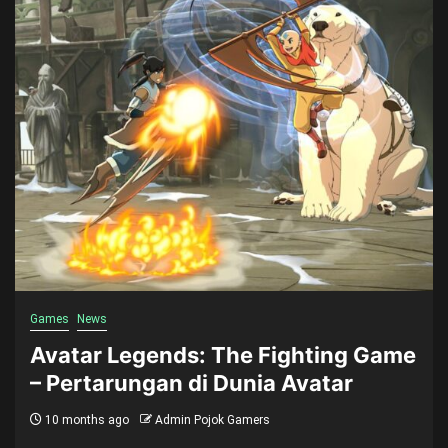
Games
News
Avatar Legends: The Fighting Game
– Pertarungan di Dunia Avatar
10 months ago
Admin Pojok Gamers