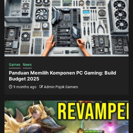
Games
News
Panduan Memilih Komponen PC Gaming: Build
Budget 2025
9 months ago
Admin Pojok Gamers