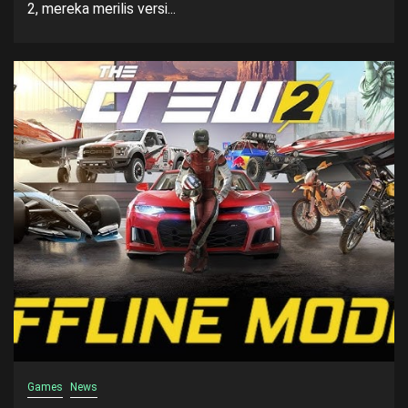
2, mereka merilis versi...
Games
News