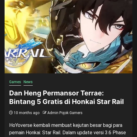
Games
News
Dan Heng Permansor Terrae:
Bintang 5 Gratis di Honkai Star Rail
10 months ago
Admin Pojok Gamers
HoYoverse kembali membuat kejutan besar bagi para
pemain Honkai: Star Rail. Dalam update versi 3.6 Phase