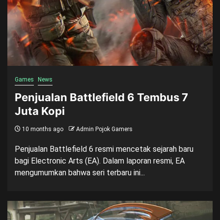
Games
News
Penjualan Battlefield 6 Tembus 7
Juta Kopi
10 months ago
Admin Pojok Gamers
Penjualan Battlefield 6 resmi mencetak sejarah baru
bagi Electronic Arts (EA). Dalam laporan resmi, EA
mengumumkan bahwa seri terbaru ini...