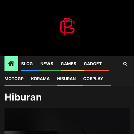
Skip
to
content
BLOG
NEWS
GAMES
GADGET
MOTOGP
KDRAMA
HIBURAN
COSPLAY
Home
Blog
Hiburan
Page 4
Hiburan