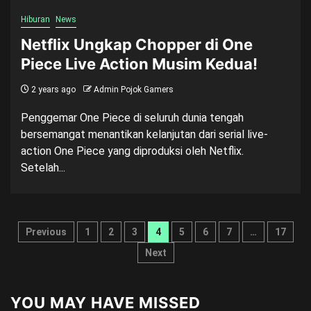
Hiburan
News
Netflix Ungkap Chopper di One
Piece Live Action Musim Kedua!
2 years ago
Admin Pojok Gamers
Penggemar One Piece di seluruh dunia tengah
bersemangat menantikan kelanjutan dari serial live-
action One Piece yang diproduksi oleh Netflix.
Setelah...
Posts
Previous
1
2
3
4
5
6
7
…
17
pagination
Next
YOU MAY HAVE MISSED