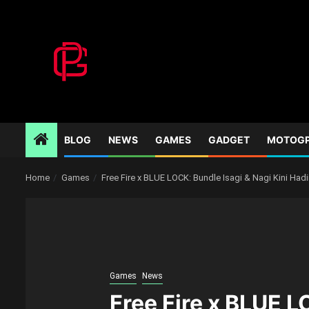
Skip
to
content
BLOG
NEWS
GAMES
GADGET
MOTOG
Home
Games
Free Fire x BLUE LOCK: Bundle Isagi & Nagi Kini Hadi
Games
News
Free Fire x BLUE L