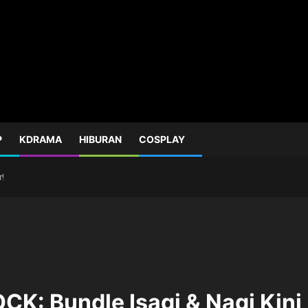
P
KDRAMA
HIBURAN
COSPLAY
r!
OCK: Bundle Isagi & Nagi Kini