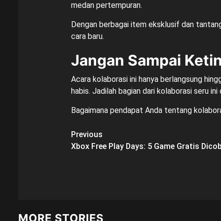
medan pertempuran.
Dengan berbagai item eksklusif dan tantanga
cara baru.
Jangan Sampai Ketin
Acara kolaborasi ini hanya berlangsung hin
habis. Jadilah bagian dari kolaborasi seru i
Bagaimana pendapat Anda tentang kolabora
Post
Previous
Xbox Free Play Days: 5 Game Gratis Dico
navigation
MORE STORIES