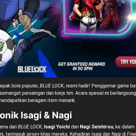
epak bola populer,
BLUE LOCK
, resmi hadir! Penggemar game batt
angat persaingan dan kerja tim. Acara spesial ini berlangsun
mendapatkan beragam item menarik.
onik Isagi & Nagi
tama dari
BLUE LOCK
,
Isagi Yoichi
dan
Nagi Seishirou
, ke dalam
ini, termasuk jersey khas mereka. Kehadiran Isagi dan Nagi di
Free