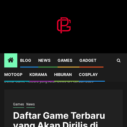
Skip
to
content
BLOG
NEWS
GAMES
GADGET
MOTOGP
KDRAMA
HIBURAN
COSPLAY
Home
Games
Daftar Game Terbaru yang Akan Dirilis di Februari 2025
Games
News
Daftar Game Terbaru
yang Akan Dirilis di