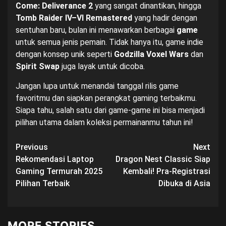
Come: Deliverance 2
yang sangat dinantikan, hingga
Tomb Raider IV–VI Remastered
yang hadir dengan
sentuhan baru, bulan ini menawarkan berbagai
game
untuk semua jenis pemain. Tidak hanya itu, game indie
dengan konsep unik seperti
Godzilla Voxel Wars
dan
Spirit Swap
juga layak untuk dicoba.
Jangan lupa untuk menandai tanggal rilis game
favoritmu dan siapkan perangkat gaming terbaikmu.
Siapa tahu, salah satu dari game-game ini bisa menjadi
pilihan utama dalam koleksi permainanmu tahun ini!
Post
Previous
Next
Rekomendasi Laptop
Dragon Nest Classic Siap
navigation
Gaming Termurah 2025
Kembali! Pra-Registrasi
Pilihan Terbaik
Dibuka di Asia
MORE STORIES