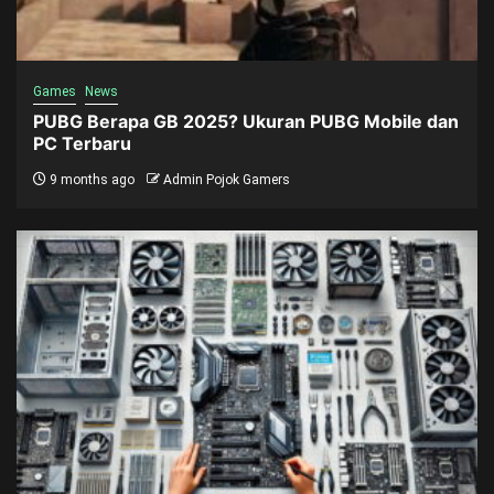
Games
News
PUBG Berapa GB 2025? Ukuran PUBG Mobile dan
PC Terbaru
9 months ago
Admin Pojok Gamers