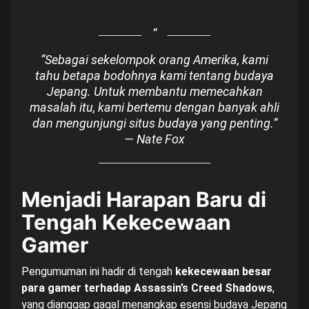
“Sebagai sekelompok orang Amerika, kami
tahu betapa bodohnya kami tentang budaya
Jepang. Untuk membantu memecahkan
masalah itu, kami bertemu dengan banyak ahli
dan mengunjungi situs budaya yang penting.”
—
Nate Fox
Menjadi Harapan Baru di
Tengah Kekecewaan
Gamer
Pengumuman ini hadir di tengah
kekecewaan besar
para gamer terhadap Assassin’s Creed Shadows
,
yang dianggap gagal menangkap esensi budaya Jepang