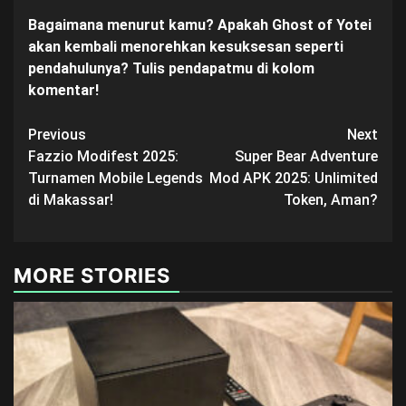
Bagaimana menurut kamu? Apakah Ghost of Yotei
akan kembali menorehkan kesuksesan seperti
pendahulunya? Tulis pendapatmu di kolom
komentar!
Post
Previous
Next
Fazzio Modifest 2025:
Super Bear Adventure
navigation
Turnamen Mobile Legends
Mod APK 2025: Unlimited
di Makassar!
Token, Aman?
MORE STORIES