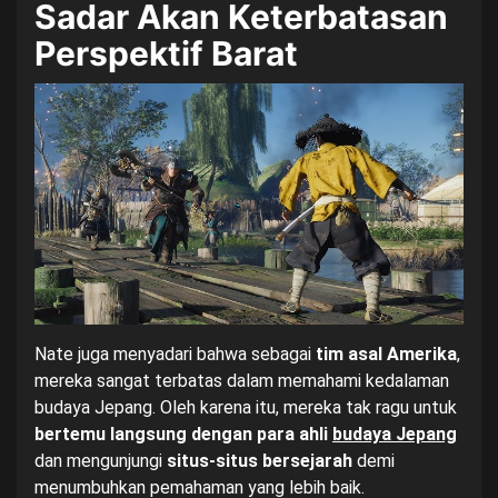
Sadar Akan Keterbatasan
Perspektif Barat
Nate juga menyadari bahwa sebagai
tim asal Amerika
,
mereka sangat terbatas dalam memahami kedalaman
budaya Jepang. Oleh karena itu, mereka tak ragu untuk
bertemu langsung dengan para ahli
budaya Jepang
dan mengunjungi
situs-situs bersejarah
demi
menumbuhkan pemahaman yang lebih baik.