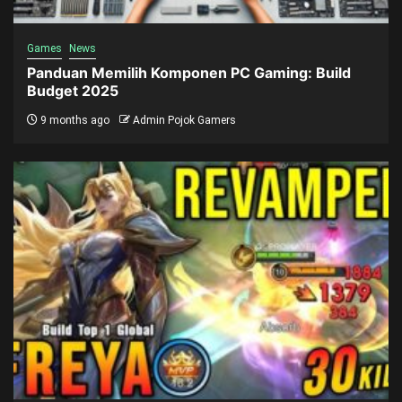
Games
News
Panduan Memilih Komponen PC Gaming: Build
Budget 2025
9 months ago
Admin Pojok Gamers