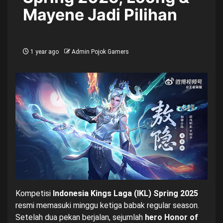
Mayene Jadi Pilihan
1 year ago
Admin Pojok Gamers
Kompetisi
Indonesia Kings Laga (IKL) Spring 2025
resmi memasuki minggu ketiga babak regular season.
Setelah dua pekan berjalan, sejumlah
hero Honor of