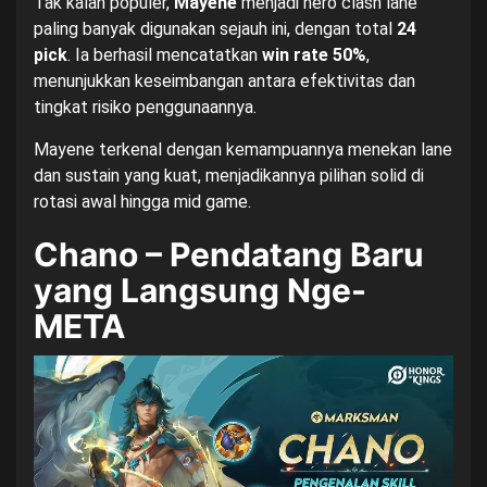
Tak kalah populer,
Mayene
menjadi hero clash lane
paling banyak digunakan sejauh ini, dengan total
24
pick
. Ia berhasil mencatatkan
win rate 50%
,
menunjukkan keseimbangan antara efektivitas dan
tingkat risiko penggunaannya.
Mayene terkenal dengan kemampuannya menekan lane
dan sustain yang kuat, menjadikannya pilihan solid di
rotasi awal hingga mid game.
Chano – Pendatang Baru
yang Langsung Nge-
META