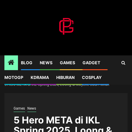
Skip
to
content
BLOG
NEWS
GAMES
GADGET
MOTOGP
KDRAMA
HIBURAN
COSPLAY
Home
Games
5 Hero META di IKL Spring 2025, Loong & Mayene Jadi Pilihan
Games
News
5 Hero META di IKL
Spring 2025, Loong &