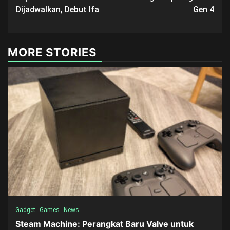
Dijadwalkan, Debut Ifa
Gen 4
MORE STORIES
Gadget
Games
News
Steam Machine: Perangkat Baru Valve untuk