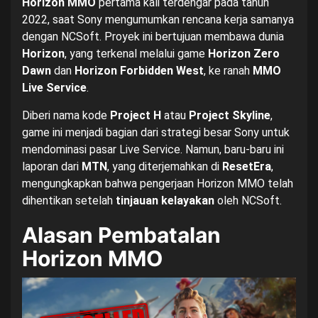
Horizon MMO
pertama kali terdengar pada tahun
2022, saat Sony mengumumkan rencana kerja samanya
dengan NCSoft. Proyek ini bertujuan membawa dunia
Horizon
, yang terkenal melalui game
Horizon Zero
Dawn
dan
Horizon Forbidden West
, ke ranah
MMO
Live Service
.
Diberi nama kode
Project H
atau
Project Skyline
,
game ini menjadi bagian dari strategi besar Sony untuk
mendominasi pasar Live Service. Namun, baru-baru ini
laporan dari
MTN
, yang diterjemahkan di
ResetEra
,
mengungkapkan bahwa pengerjaan Horizon MMO telah
dihentikan setelah
tinjauan kelayakan
oleh NCSoft.
Alasan Pembatalan
Horizon MMO