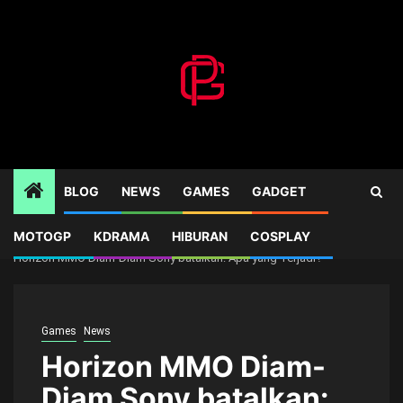
Skip
to
content
BLOG
NEWS
GAMES
GADGET
MOTOGP
KDRAMA
HIBURAN
COSPLAY
Home
Games
Horizon MMO Diam-Diam Sony batalkan: Apa yang Terjadi?
Games
News
Horizon MMO Diam-
Diam Sony batalkan: