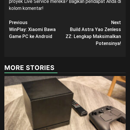
proyek Live Service mereka? Bagikan pendapat Anda di
kolom komentar!
Post
Previous
Next
WinPlay: Xiaomi Bawa
Build Astra Yao Zenless
navigation
Game PC ke Android
ZZ: Lengkap Maksimalkan
Potensinya!
MORE STORIES