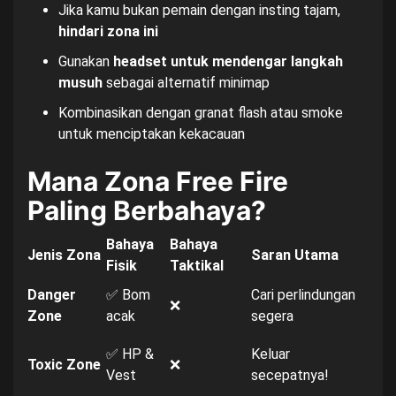
Jika kamu bukan pemain dengan insting tajam,
hindari zona ini
Gunakan
headset untuk mendengar langkah
musuh
sebagai alternatif minimap
Kombinasikan dengan granat flash atau smoke
untuk menciptakan kekacauan
Mana Zona Free Fire
Paling Berbahaya?
Bahaya
Bahaya
Jenis Zona
Saran Utama
Fisik
Taktikal
Danger
✅ Bom
Cari perlindungan
❌
Zone
acak
segera
✅ HP &
Keluar
Toxic Zone
❌
Vest
secepatnya!