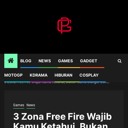
Skip
to
content
BLOG
NEWS
GAMES
GADGET
MOTOGP
KDRAMA
HIBURAN
COSPLAY
Home
Games
3 Zona Free Fire Wajib Kamu Ketahui, Bukan Cuma Danger Zone!
Games
News
3 Zona Free Fire Wajib
Kamu Ketahui, Bukan