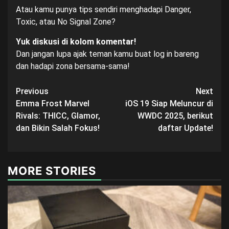
Atau kamu punya tips sendiri menghadapi Danger,
Toxic, atau No Signal Zone?
Yuk diskusi di kolom komentar!
Dan jangan lupa ajak teman kamu buat log in bareng
dan hadapi zona bersama-sama!
Post
Previous
Next
Emma Frost Marvel
iOS 19 Siap Meluncur di
navigation
Rivals: THICC, Glamor,
WWDC 2025, berikut
dan Bikin Salah Fokus!
daftar Update!
MORE STORIES