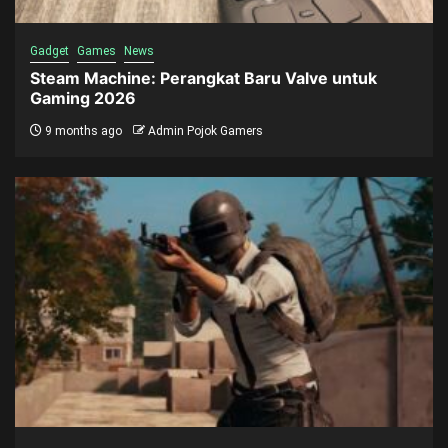
Gadget
Games
News
Steam Machine: Perangkat Baru Valve untuk
Gaming 2026
9 months ago
Admin Pojok Gamers