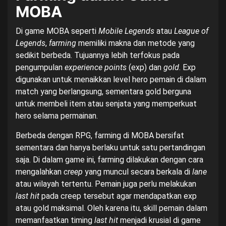
MOBA
Di game MOBA seperti
Mobile Legends
atau
League of
Legends
,
farming
memiliki makna dan metode yang
sedikit berbeda. Tujuannya lebih terfokus pada
pengumpulan
experience points
(exp) dan
gold
. Exp
digunakan untuk menaikkan level hero pemain di dalam
match yang berlangsung, sementara gold berguna
untuk membeli item atau senjata yang memperkuat
hero selama permainan.
Berbeda dengan RPG, farming di MOBA bersifat
sementara dan hanya berlaku untuk satu pertandingan
saja. Di dalam game ini, farming dilakukan dengan cara
mengalahkan
creep
yang muncul secara berkala di
lane
atau wilayah tertentu. Pemain juga perlu melakukan
last hit
pada creep tersebut agar mendapatkan exp
atau gold maksimal. Oleh karena itu, skill pemain dalam
memanfaatkan timing
last hit
menjadi krusial di game