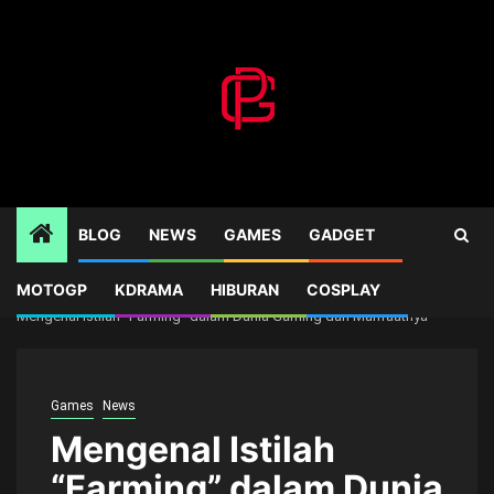
Skip
to
content
BLOG
NEWS
GAMES
GADGET
MOTOGP
KDRAMA
HIBURAN
COSPLAY
Home
Games
Mengenal Istilah “Farming” dalam Dunia Gaming dan Manfaatnya
Games
News
Mengenal Istilah
“Farming” dalam Dunia