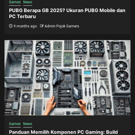
Games
News
PUBG Berapa GB 2025? Ukuran PUBG Mobile dan
PC Terbaru
9 months ago
Admin Pojok Gamers
Games
News
Panduan Memilih Komponen PC Gaming: Build