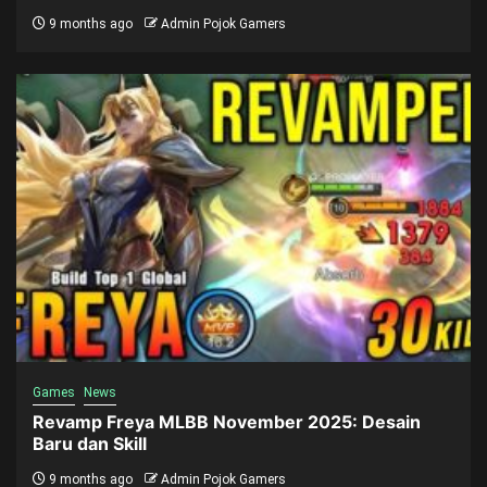
9 months ago
Admin Pojok Gamers
Games
News
Revamp Freya MLBB November 2025: Desain
Baru dan Skill
9 months ago
Admin Pojok Gamers