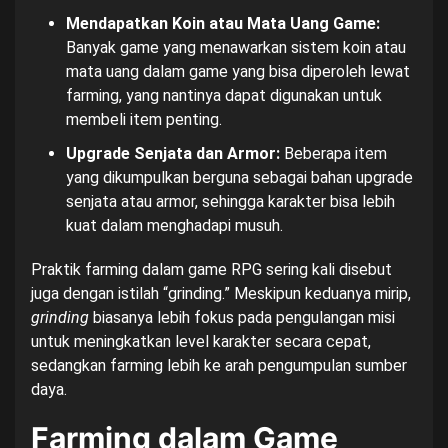
Mendapatkan Koin atau Mata Uang Game:
Banyak game yang menawarkan sistem koin atau
mata uang dalam game yang bisa diperoleh lewat
farming, yang nantinya dapat digunakan untuk
membeli item penting.
Upgrade Senjata dan Armor:
Beberapa item
yang dikumpulkan berguna sebagai bahan upgrade
senjata atau armor, sehingga karakter bisa lebih
kuat dalam menghadapi musuh.
Praktik farming dalam game RPG sering kali disebut
juga dengan istilah “grinding.” Meskipun keduanya mirip,
grinding
biasanya lebih fokus pada pengulangan misi
untuk meningkatkan level karakter secara cepat,
sedangkan farming lebih ke arah pengumpulan sumber
daya.
Farming dalam Game