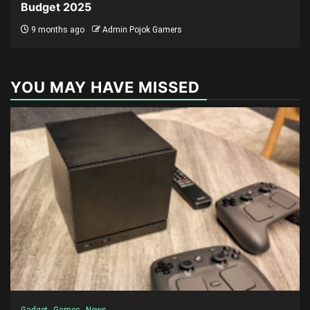
Budget 2025
9 months ago
Admin Pojok Gamers
YOU MAY HAVE MISSED