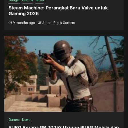
Gadget
Games
News
Steam Machine: Perangkat Baru Valve untuk
Gaming 2026
9 months ago
Admin Pojok Gamers
Games
News
PUBG Berapa GB 2025? Ukuran PUBG Mobile dan