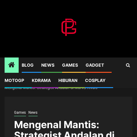
Skip
to
content
BLOG
NEWS
GAMES
GADGET
MOTOGP
KDRAMA
HIBURAN
COSPLAY
Home
Games
Mengenal Mantis: Strategist Andalan di Marvel Rivals
Games
News
Mengenal Mantis:
Strategist Andalan di