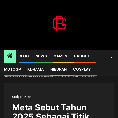
Skip
to
content
BLOG
NEWS
GAMES
GADGET
MOTOGP
KDRAMA
HIBURAN
COSPLAY
Home
Gadget
Meta Sebut Tahun 2025 Sebagai Titik Penentuan Metaverse
Gadget
News
Meta Sebut Tahun
2025 Sebagai Titik