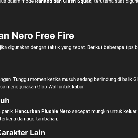
erius dalam mode
Ranked dan Clash Squad
, terutama saat digu
n Nero Free Fire
ika digunakan dengan taktik yang tepat. Berikut beberapa tips 
gan. Tunggu momen ketika musuh sedang berlindung di balik Gl
bisa menggunakan Gloo Wall untuk kabur.
suh
n panik.
Hancurkan Plushie Nero
secepat mungkin untuk keluar 
k terkena damage tambahan.
arakter Lain