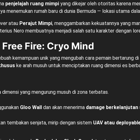
ema
penjelajah ruang mimpi
yang dikejar oleh otoritas karena me
irnya menemukan rumah baru di dunia Bermuda — lokasi utama dal
ver
atau
Perajut Mimpi
, menggambarkan kekuatannya yang ma
erius Nero membuatnya menjadi salah satu karakter dengan lore 
 Free Fire: Cryo Mind
sebuah kemampuan unik yang mengubah cara pemain bertarung di m
khusus
ke arah musuh untuk menciptakan ruang dimensi es berb
a dimensi yang mengurung musuh di zona terbatas.
nggunakan
Gloo Wall
dan akan menerima
damage berkelanjutan
kan tembakan senjata, mirip dengan sistem
UAV atau deployable