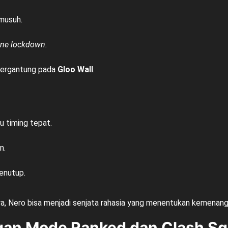
 musuh.
ne lockdown.
 bergantung pada
Gloo Wall
.
u timing tepat.
n.
penutup.
 Nero bisa menjadi senjata rahasia yang menentukan kemenang
gan Mode Ranked dan Clash S