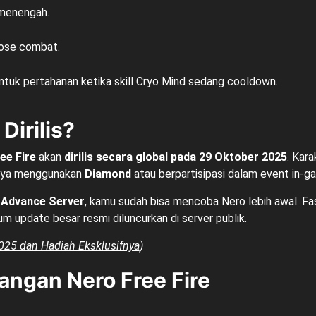
menengah.
ose combat.
tuk pertahanan ketika skill Cryo Mind sedang cooldown.
Dirilis?
ee Fire
akan
dirilis secara global pada 29 Oktober 2025
. Kara
inya menggunakan
Diamond
atau berpartisipasi dalam event in-
e
Advance Server
, kamu sudah bisa mencoba Nero lebih awal. F
m update besar resmi diluncurkan di server publik.
2025 dan Hadiah Eksklusifnya
)
angan Nero Free Fire