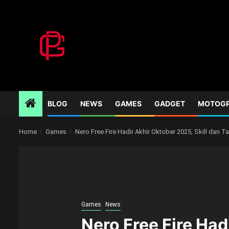
Skip
to
content
BLOG
NEWS
GAMES
GADGET
MOTOG
Home
Games
Nero Free Fire Hadir Akhir Oktober 2025, Skill dan Ta
Games
News
Nero Free Fire Had