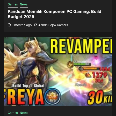
Games
News
Panduan Memilih Komponen PC Gaming: Build
Budget 2025
9 months ago
Admin Pojok Gamers
Games
News