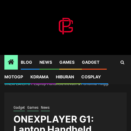
Skip
to
content
BLOG
NEWS
GAMES
GADGET
MOTOGP
KDRAMA
HIBURAN
COSPLAY
Home
Games
ONEXPLAYER G1: Laptop Handheld Inovatif & Performa Tinggi
Gadget
Games
News
ONEXPLAYER G1:
Laptop Handheld