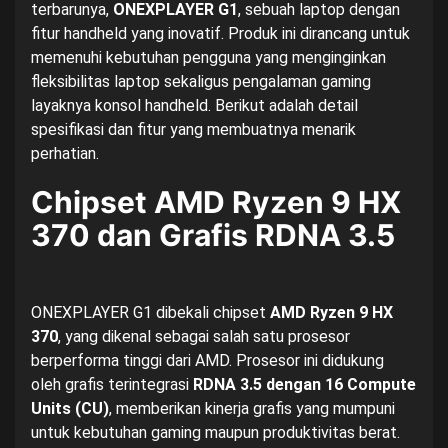
terbarunya,
ONEXPLAYER G1
, sebuah laptop dengan
fitur handheld yang inovatif. Produk ini dirancang untuk
memenuhi kebutuhan pengguna yang menginginkan
fleksibilitas laptop sekaligus pengalaman gaming
layaknya konsol handheld. Berikut adalah detail
spesifikasi dan fitur yang membuatnya menarik
perhatian.
Chipset AMD Ryzen 9 HX
370 dan Grafis RDNA 3.5
ONEXPLAYER G1 dibekali chipset
AMD Ryzen 9 HX
370
, yang dikenal sebagai salah satu prosesor
berperforma tinggi dari AMD. Prosesor ini didukung
oleh grafis terintegrasi
RDNA 3.5 dengan 16 Compute
Units (CU)
, memberikan kinerja grafis yang mumpuni
untuk kebutuhan gaming maupun produktivitas berat.