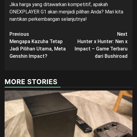
Jika harga yang ditawarkan kompetitif, apakah
ONEXPLAYER G1 akan menjadi pilihan Anda? Mari kita
nantikan perkembangan selanjutnya!
Post
Previous
Next
Mengapa Kazuha Tetap
Hunter x Hunter: Nen x
navigation
Jadi Pilihan Utama, Meta
Impact – Game Terbaru
Genshin Impact?
dari Bushiroad
MORE STORIES