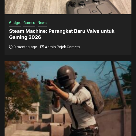
Gadget
Games
News
Steam Machine: Perangkat Baru Valve untuk
Gaming 2026
9 months ago
Admin Pojok Gamers