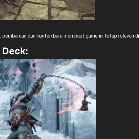
alu, pembaruan dan konten baru membuat game ini tetap relevan d
 Deck
: