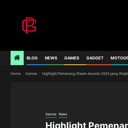
Skip
to
content
BLOG
NEWS
GAMES
GADGET
MOTOG
Home
Games
Highlight Pemenang Steam Awards 2024 yang Wajib
Games
News
Highlight Pemena