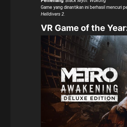
Pemenang
:
Black Myth: Wukong
Game yang dinantikan ini berhasil mencuri 
Helldivers 2
.
VR Game of the Year