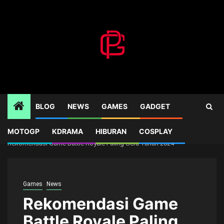
Skip
to
content
BLOG
NEWS
GAMES
GADGET
MOTOGP
KDRAMA
HIBURAN
COSPLAY
Home
Games
Rekomendasi Game Battle Royale Paling Seru Tahun 2024
Games
News
Rekomendasi Game
Battle Royale Paling