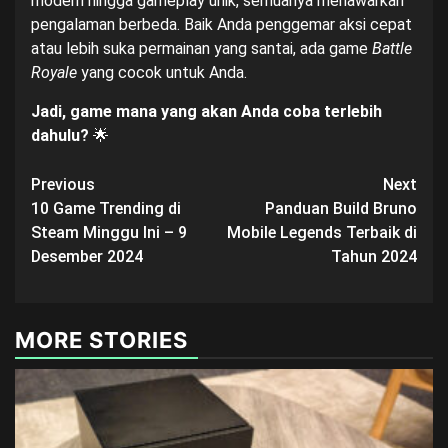
modern hingga gameplay unik, semuanya menawarkan
pengalaman berbeda. Baik Anda penggemar aksi cepat
atau lebih suka permainan yang santai, ada game
Battle
Royale
yang cocok untuk Anda.
Jadi, game mana yang akan Anda coba terlebih
dahulu?
🌟
Post
Previous
Next
10 Game Trending di
Panduan Build Bruno
navigation
Steam Minggu Ini – 9
Mobile Legends Terbaik di
Desember 2024
Tahun 2024
MORE STORIES