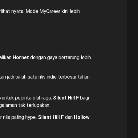
rlihat nyata. Mode MyCareer kini lebih
alikan
Hornet
dengan gaya bertarung lebih
 jadi salah satu rilis indie terbesar tahun
6
untuk pecinta olahraga,
Silent Hill F
bagi
alaman tak terlupakan.
 rilis paling hype,
Silent Hill F
dan
Hollow