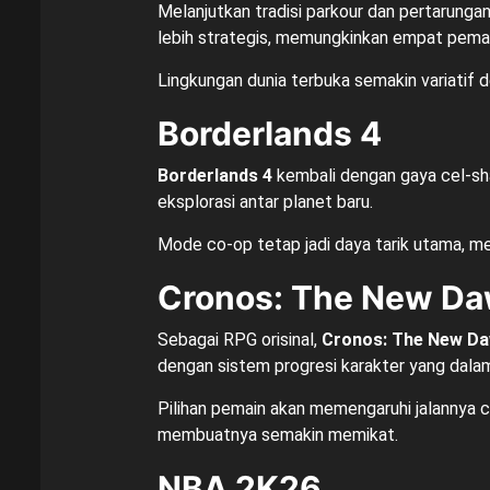
Melanjutkan tradisi parkour dan pertarunga
lebih strategis, memungkinkan empat pemain
Lingkungan dunia terbuka semakin variatif
Borderlands 4
Borderlands 4
kembali dengan gaya cel-shad
eksplorasi antar planet baru.
Mode co-op tetap jadi daya tarik utama, 
Cronos: The New D
Sebagai RPG orisinal,
Cronos: The New D
dengan sistem progresi karakter yang dala
Pilihan pemain akan memengaruhi jalannya c
membuatnya semakin memikat.
NBA 2K26