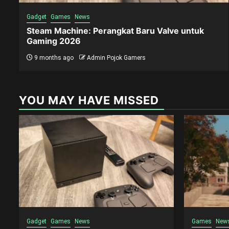
Gadget
Games
News
Steam Machine: Perangkat Baru Valve untuk
Gaming 2026
9 months ago
Admin Pojok Gamers
YOU MAY HAVE MISSED
Gadget
Games
News
Games
New