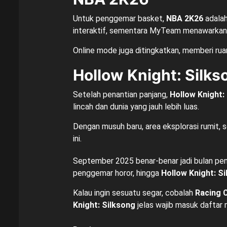
Untuk penggemar basket,
NBA 2K26
adalah
interaktif, sementara MyTeam menawarkan o
Online mode juga ditingkatkan, memberi ruan
Hollow Knight: Silks
Setelah penantian panjang,
Hollow Knight:
lincah dan dunia yang jauh lebih luas.
Dengan musuh baru, area eksplorasi rumit, se
ini.
September 2025 benar-benar jadi bulan pen
penggemar horor, hingga
Hollow Knight: S
Kalau ingin sesuatu segar, cobalah
Racing 
Knight: Silksong
jelas wajib masuk daftar 