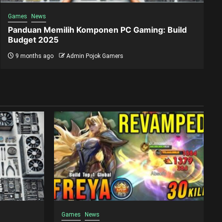
Games
News
Panduan Memilih Komponen PC Gaming: Build
Budget 2025
9 months ago
Admin Pojok Gamers
Games
News