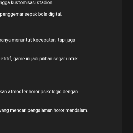
ngga kustomisasi stadion.
gi penggemar sepak bola digital.
hanya menuntut kecepatan, tapi juga
itif, game ini jadi pilihan segar untuk
kan atmosfer horor psikologis dengan
 yang mencari pengalaman horor mendalam.