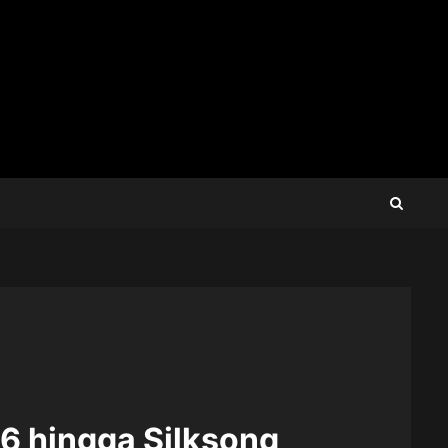
6 hingga Silksong