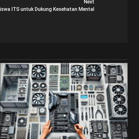
Next
asiswa ITS untuk Dukung Kesehatan Mental