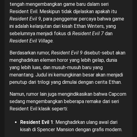
tengah mengembangkan game baru dalam seri
Resident Evil. Meskipun tidak dijelaskan apakah itu
Resident Evil 9
, para penggemar percaya bahwa game
ini adalah kelanjutan dari kisah Ethan Winters, yang
sebelumnya menjadi fokus di
Resident Evil 7
dan
Resident Evil Village
.
Berdasarkan rumor,
Resident Evil 9
disebut-sebut akan
menghadirkan elemen horor yang lebih gelap, dunia
yang lebih luas, dan musuh-musuh baru yang
menantang. Judul ini kemungkinan besar akan menjadi
penutup dari trilogi yang dimulai dengan cerita Ethan.
Namun, rumor lain juga mengindikasikan bahwa Capcom
sedang mengembangkan beberapa remake dari seri
Resident Evil klasik seperti:
Resident Evil 1
: Menghadirkan ulang awal dari
kisah di Spencer Mansion dengan grafis modern.