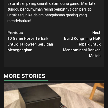
satu rilisan paling dinanti dalam dunia game. Mari kita
tunggu pengumuman resmi berikutnya dan bersiap
untuk terjun ke dalam pengalaman gaming yang
mendebarkan!
Post
Previous
Next
10 Game Horor Terbaik
Build Kongming HoK
navigation
untuk Halloween Seru dan
Terbaik untuk
Menegangkan
Mendominasi Ranked
Match
MORE STORIES