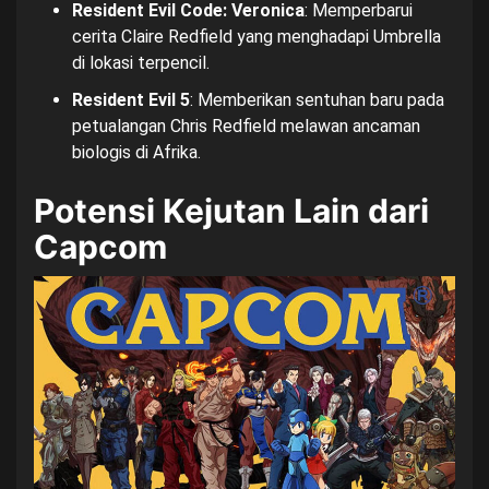
Resident Evil Code: Veronica
: Memperbarui
cerita Claire Redfield yang menghadapi Umbrella
di lokasi terpencil.
Resident Evil 5
: Memberikan sentuhan baru pada
petualangan Chris Redfield melawan ancaman
biologis di Afrika.
Potensi Kejutan Lain dari
Capcom