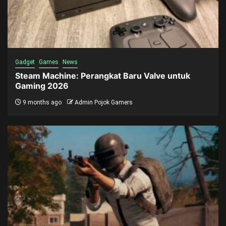
Gadget
Games
News
Steam Machine: Perangkat Baru Valve untuk
Gaming 2026
9 months ago
Admin Pojok Gamers