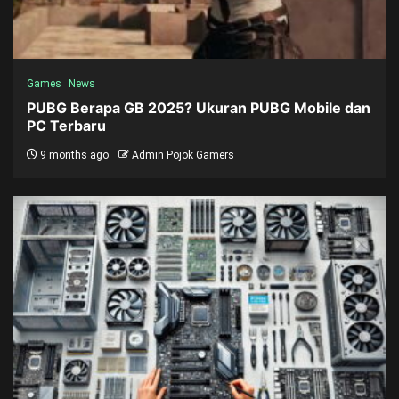
Games
News
PUBG Berapa GB 2025? Ukuran PUBG Mobile dan
PC Terbaru
9 months ago
Admin Pojok Gamers