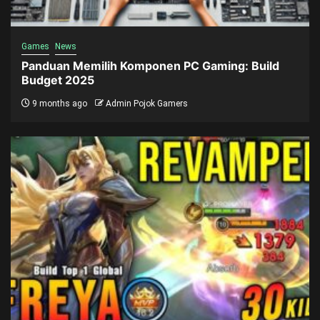
Games
News
Panduan Memilih Komponen PC Gaming: Build
Budget 2025
9 months ago
Admin Pojok Gamers