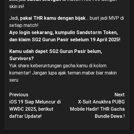
skin ini!
Jadi,
pakai THR kamu dengan bijak
… buat jadi MVP di
setiap match!
Ayo login sekarang, kumpulin Sandstorm Token,
dan klaim SG2 Gurun Pasir sebelum 19 April 2025!
Kamu udah dapet SG2 Gurun Pasir belum,
Survivors?
Yuk share keberuntungan gacha kamu di kolom
komentar! Jangan lupa ajak teman mabar biar makin
seru
Post
Previous
Next
iOS 19 Siap Meluncur di
X-Suit Anukhra PUBG
navigation
WWDC 2025, berikut
Mobile Hadir! THR Gacha
daftar Update!
Bundle Dewa !