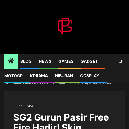
Skip
to
content
BLOG
NEWS
GAMES
GADGET
MOTOGP
KDRAMA
HIBURAN
COSPLAY
Home
Games
SG2 Gurun Pasir Free Fire Hadir! Skin Terkeren Wajib Kamu Miliki!
Games
News
SG2 Gurun Pasir Free
Fire Hadir! Skin