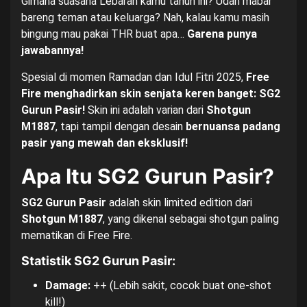
Gimana suasana Lebaran kamu tahun ini? Udah mabar
bareng teman atau keluarga? Nah, kalau kamu masih
bingung mau pakai THR buat apa…
Garena punya
jawabannya!
Spesial di momen Ramadan dan Idul Fitri 2025,
Free
Fire menghadirkan skin senjata keren banget: SG2
Gurun Pasir!
Skin ini adalah varian dari
Shotgun
M1887
, tapi tampil dengan desain
bernuansa padang
pasir yang mewah dan eksklusif!
Apa Itu SG2 Gurun Pasir?
SG2 Gurun Pasir
adalah skin limited edition dari
Shotgun M1887
, yang dikenal sebagai shotgun paling
mematikan di Free Fire.
Statistik SG2 Gurun Pasir:
Damage:
++ (Lebih sakit, cocok buat one-shot
kill!)