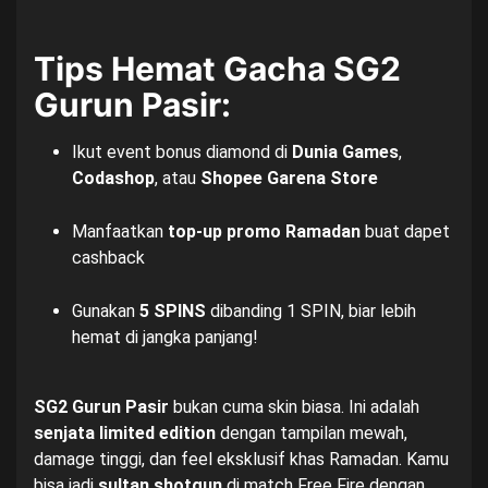
Tips Hemat Gacha SG2
Gurun Pasir:
Ikut event bonus diamond di
Dunia Games
,
Codashop
, atau
Shopee Garena Store
Manfaatkan
top-up promo Ramadan
buat dapet
cashback
Gunakan
5 SPINS
dibanding 1 SPIN, biar lebih
hemat di jangka panjang!
SG2 Gurun Pasir
bukan cuma skin biasa. Ini adalah
senjata limited edition
dengan tampilan mewah,
damage tinggi, dan feel eksklusif khas Ramadan. Kamu
bisa jadi
sultan shotgun
di match Free Fire dengan