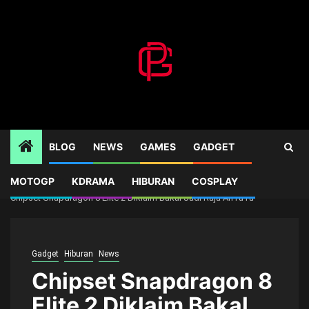
Skip
to
content
BLOG
NEWS
GAMES
GADGET
MOTOGP
KDRAMA
HIBURAN
COSPLAY
Home
Gadget
Chipset Snapdragon 8 Elite 2 Diklaim Bakal Jadi Raja AnTuTu
Gadget
Hiburan
News
Chipset Snapdragon 8
Elite 2 Diklaim Bakal