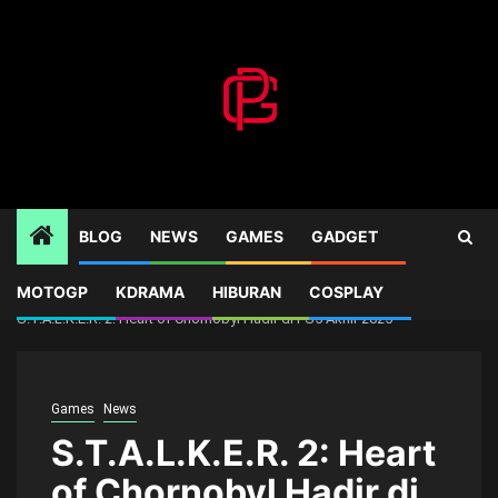
Skip
to
content
BLOG
NEWS
GAMES
GADGET
MOTOGP
KDRAMA
HIBURAN
COSPLAY
Home
Games
S.T.A.L.K.E.R. 2: Heart of Chornobyl Hadir di PS5 Akhir 2025
Games
News
S.T.A.L.K.E.R. 2: Heart
of Chornobyl Hadir di