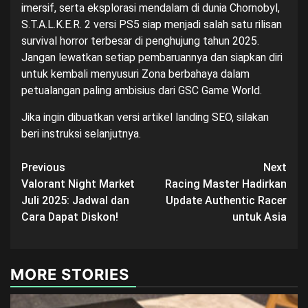
imersif, serta eksplorasi mendalam di dunia Chornobyl,
S.T.A.L.K.E.R. 2 versi PS5 siap menjadi salah satu rilisan
survival horror terbesar di penghujung tahun 2025.
Jangan lewatkan setiap pembaruannya dan siapkan diri
untuk kembali menyusuri Zona berbahaya dalam
petualangan paling ambisius dari GSC Game World.
Jika ingin dibuatkan versi artikel landing SEO, silakan
beri instruksi selanjutnya.
Post
Previous
Next
Valorant Night Market
Racing Master Hadirkan
navigation
Juli 2025: Jadwal dan
Update Authentic Racer
Cara Dapat Diskon!
untuk Asia
MORE STORIES