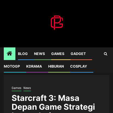
Skip
to
content
BLOG
NEWS
GAMES
GADGET
MOTOGP
KDRAMA
HIBURAN
COSPLAY
Home
Games
Starcraft 3: Masa Depan Game Strategi Legendaris
Games
News
Starcraft 3: Masa
Depan Game Strategi