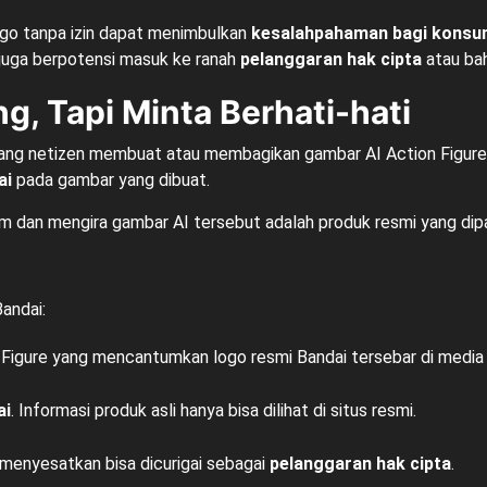
o tanpa izin dapat menimbulkan
kesalahpahaman bagi kons
ni juga berpotensi masuk ke ranah
pelanggaran hak cipta
atau bah
g, Tapi Minta Berhati-hati
rang netizen membuat atau membagikan gambar AI Action Figure
ai
pada gambar yang dibuat.
am dan mengira gambar AI tersebut adalah produk resmi yang dip
Bandai:
Figure yang mencantumkan logo resmi Bandai tersebar di media s
ai
. Informasi produk asli hanya bisa dilihat di situs resmi.
menyesatkan bisa dicurigai sebagai
pelanggaran hak cipta
.