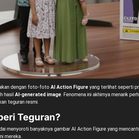
maikan dengan foto-foto
AI Action Figure
yang terlihat seperti p
h hasil
AI-generated image
. Fenomena ini akhirnya menarik per
kan teguran resmi.
eri Teguran?
ndai menyoroti banyaknya gambar AI Action Figure yang menca
mi mereka.