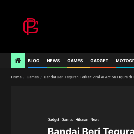
Skip
to
content
BLOG
NEWS
GAMES
GADGET
MOTOG
Home
Games
Bandai Beri Teguran Terkait Viral AI Action Figure di 
Gadget
Games
Hiburan
News
Bandai Beri Teguran