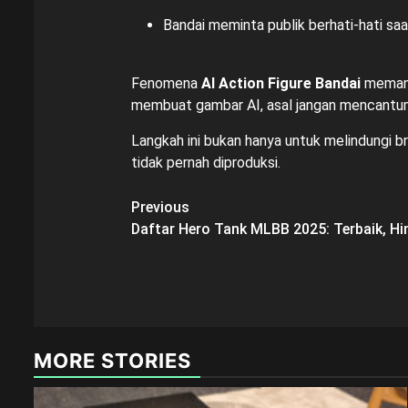
Bandai meminta publik berhati-hati s
Fenomena
AI Action Figure Bandai
memang 
membuat gambar AI, asal jangan mencant
Langkah ini bukan hanya untuk melindungi 
tidak pernah diproduksi.
Post
Previous
Daftar Hero Tank MLBB 2025: Terbaik, Hi
navigation
MORE STORIES