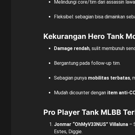
Melindungi core/tim dari assassin lawa
Fleksibel: sebagian bisa dimainkan se
Kekurangan Hero Tank Mo
Damage rendah
, sulit membunuh sendi
Bergantung pada follow-up tim.
Sebagian punya
mobilitas terbatas
, 
Mudah dicounter dengan
item anti-C
Pro Player Tank MLBB Te
Jonmar “OhMyV33NUS” Villaluna
– 
Estes, Diggie.