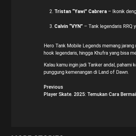
Tristan “Yawi” Cabrera
– Ikonik den
Calvin “VYN”
– Tank legendaris RRQ yan
Hero Tank Mobile Legends memang jarang m
hook legendaris, hingga Khufra yang bisa 
Kalau kamu ingin jadi Tanker andal, pahami 
punggung kemenangan di Land of Dawn.
Post
Previous
Player Skate. 2025: Temukan Cara Berma
navigation