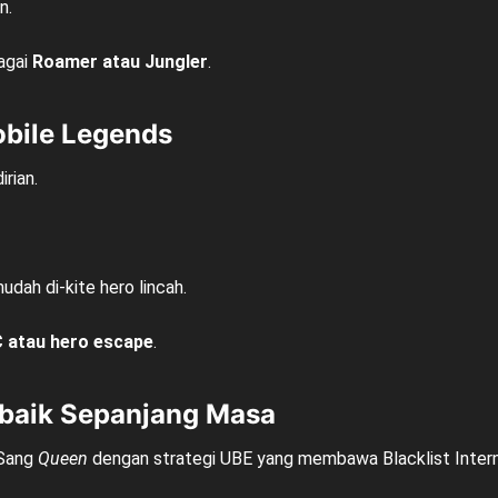
n.
bagai
Roamer atau Jungler
.
bile Legends
rian.
mudah di-kite hero lincah.
C atau hero escape
.
rbaik Sepanjang Masa
Sang
Queen
dengan strategi UBE yang membawa Blacklist Internat