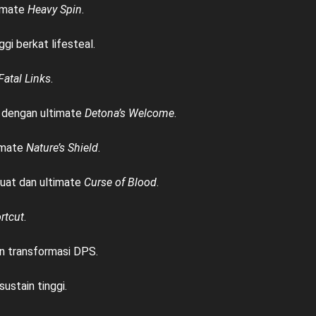
timate
Heavy Spin
.
i berkat lifesteal.
Fatal Links
.
, dengan ultimate
Detona’s Welcome
.
imate
Nature’s Shield
.
uat dan ultimate
Curse of Blood
.
rtcut
.
 transformasi DPS.
ustain tinggi.