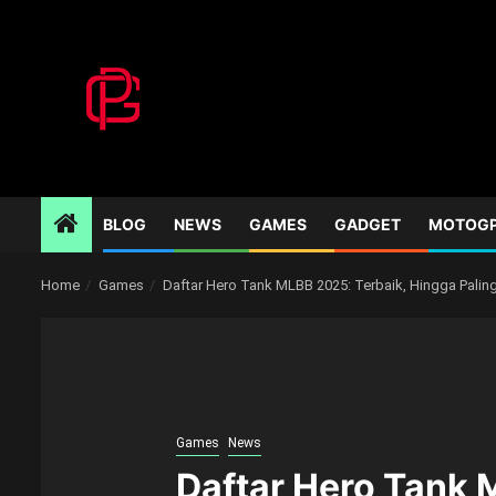
Skip
to
content
BLOG
NEWS
GAMES
GADGET
MOTOG
Home
Games
Daftar Hero Tank MLBB 2025: Terbaik, Hingga Palin
Games
News
Daftar Hero Tank 