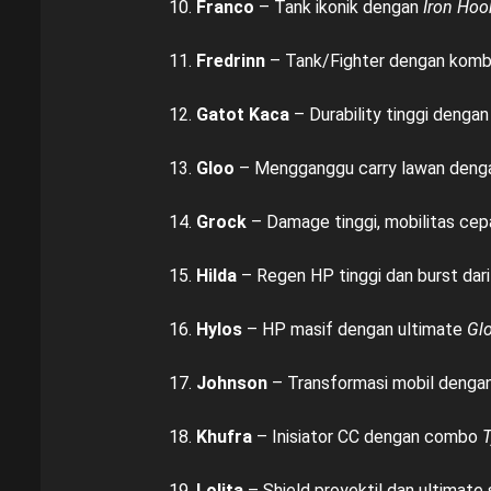
Franco
– Tank ikonik dengan
Iron Hoo
Fredrinn
– Tank/Fighter dengan kombo 
Gatot Kaca
– Durability tinggi denga
Gloo
– Mengganggu carry lawan deng
Grock
– Damage tinggi, mobilitas cepa
Hilda
– Regen HP tinggi dan burst dar
Hylos
– HP masif dengan ultimate
Gl
Johnson
– Transformasi mobil denga
Khufra
– Inisiator CC dengan combo
T
Lolita
– Shield proyektil dan ultimate 