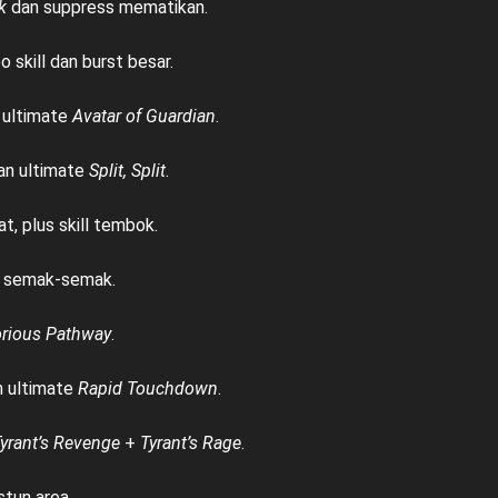
k
dan suppress mematikan.
skill dan burst besar.
n ultimate
Avatar of Guardian
.
an ultimate
Split, Split
.
t, plus skill tembok.
i semak-semak.
orious Pathway
.
n ultimate
Rapid Touchdown
.
yrant’s Revenge
+
Tyrant’s Rage
.
stun area.