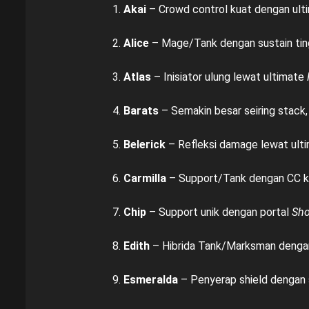
Akai
– Crowd control kuat dengan ul
Alice
– Mage/Tank dengan sustain tingg
Atlas
– Inisiator ulung lewat ultimate
Barats
– Semakin besar seiring stack
Belerick
– Refleksi damage lewat ult
Carmilla
– Support/Tank dengan CC k
Chip
– Support unik dengan portal
Sho
Edith
– Hibrida Tank/Marksman dengan
Esmeralda
– Penyerap shield dengan s