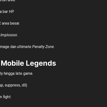
a bar HP.
area besar.
e
Implosion
.
amage dan ultimate
Penalty Zone
.
 Mobile Legends
arly hingga late game.
p, suppress, dll).
 fight.