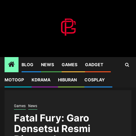
Skip
to
content
BLOG
NEWS
GAMES
GADGET
MOTOGP
KDRAMA
HIBURAN
COSPLAY
Home
Games
Fatal Fury: Garo Densetsu Resmi Diumumkan
Games
News
Fatal Fury: Garo
Densetsu Resmi