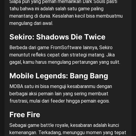
Siapa pun yang pernah memainkan Dark Souls pasti
tahu bahwa ini adalah salah satu game paling
menantang di dunia. Kesalahan kecil bisa membuatmu
mengulang dari awal.
Sekiro: Shadows Die Twice
Berbeda dari game FromSoftware lainnya, Sekiro
menuntut refleks cepat dan strategi matang. Jika
gagal, kamu harus mengulang pertarungan yang sulit.
Mobile Legends: Bang Bang
MOBA satu ini bisa menguji kesabaranmu dengan
berbagai aksi pemain lain yang sering membuat
frustrasi, mulai dari feeder hingga pemain egois.
Free Fire
Sebagai game battle royale, kesabaran adalah kunci
kemenangan. Terkadang, menunggu momen yang tepat