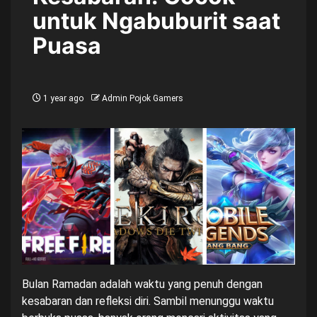
untuk Ngabuburit saat
Puasa
1 year ago
Admin Pojok Gamers
Bulan Ramadan adalah waktu yang penuh dengan
kesabaran dan refleksi diri. Sambil menunggu waktu