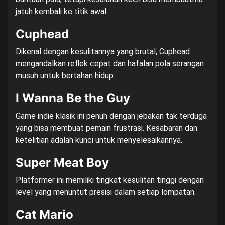
jatuh kembali ke titik awal.
Cuphead
Dikenal dengan kesulitannya yang brutal, Cuphead
mengandalkan reflek cepat dan hafalan pola serangan
musuh untuk bertahan hidup.
I Wanna Be the Guy
Game indie klasik ini penuh dengan jebakan tak terduga
yang bisa membuat pemain frustrasi. Kesabaran dan
ketelitian adalah kunci untuk menyelesaikannya.
Super Meat Boy
Platformer ini memiliki tingkat kesulitan tinggi dengan
level yang menuntut presisi dalam setiap lompatan.
Cat Mario