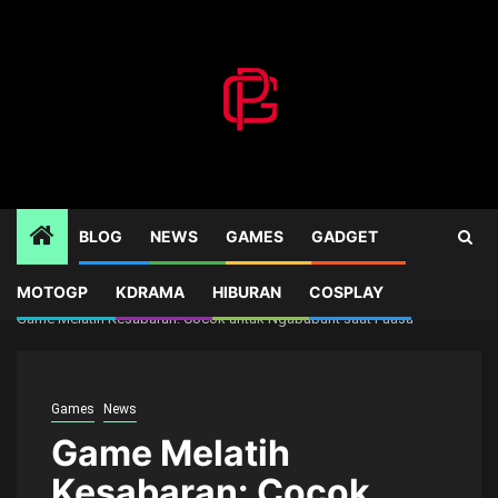
Skip
to
content
BLOG
NEWS
GAMES
GADGET
MOTOGP
KDRAMA
HIBURAN
COSPLAY
Home
Games
Game Melatih Kesabaran: Cocok untuk Ngabuburit saat Puasa
Games
News
Game Melatih
Kesabaran: Cocok