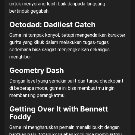
untuk menyerang lebih baik daripada langsung
bertindak gegabah.
Octodad: Dadliest Catch
Game ini tampak konyol, tetapi mengendalikan karakter
gurita yang kikuk dalam melakukan tugas-tugas
sederhana bisa sangat menjengkelkan sekaligus
menghibur.
Geometry Dash
Dengan level yang semakin sulit dan tanpa checkpoint
di beberapa mode, game ini bisa membuatmu ingin
membanting perangkatmu.
Getting Over It with Bennett
Foddy
Game ini mengharuskan pemain menaiki bukit dengan
bantuan palu, tetapi kesalahan kecil bisa membuatmu