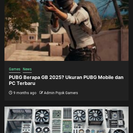
Games
News
PUBG Berapa GB 2025? Ukuran PUBG Mobile dan
PC Terbaru
9 months ago
Admin Pojok Gamers