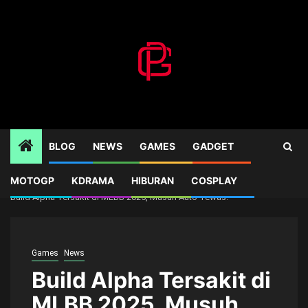
Skip
to
content
BLOG
NEWS
GAMES
GADGET
MOTOGP
KDRAMA
HIBURAN
COSPLAY
Home
Games
Build Alpha Tersakit di MLBB 2025, Musuh Auto Tewas!
Games
News
Build Alpha Tersakit di
MLBB 2025, Musuh