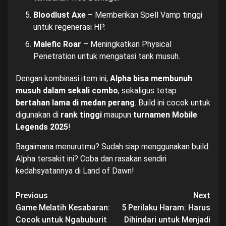
Bloodlust Axe
– Memberikan Spell Vamp tinggi
untuk regenerasi HP.
Malefic Roar
– Meningkatkan Physical
Penetration untuk mengatasi tank musuh.
Dengan kombinasi item ini,
Alpha bisa membunuh
musuh dalam sekali combo
, sekaligus tetap
bertahan lama di medan perang
. Build ini cocok untuk
digunakan di
rank tinggi
maupun
turnamen Mobile
Legends 2025
!
Bagaimana menurutmu? Sudah siap menggunakan build
Alpha tersakit ini? Coba dan rasakan sendiri
kedahsyatannya di Land of Dawn!
Post
Previous
Next
Game Melatih Kesabaran:
5 Perilaku Haram: Harus
navigation
Cocok untuk Ngabuburit
Dihindari untuk Menjadi