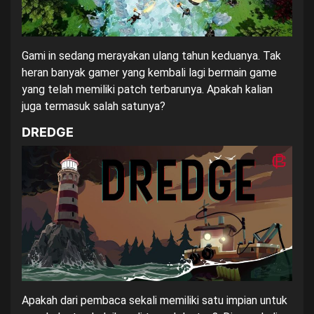
Gami in sedang merayakan ulang tahun keduanya. Tak
heran banyak gamer yang kembali lagi bermain game
yang telah memiliki patch terbarunya. Apakah kalian
juga termasuk salah satunya?
DREDGE
Apakah dari pembaca sekali memiliki satu impian untuk