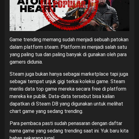
Game trending memang sudah menjadi sebuah patokan
dalam platform steam. Platform ini menjadi salah satu
yang paling tua dan paling banyak di gunakan oleh para
gamers didunia.
Steam juga bukan hanya sebagai marketplace tapi juga
sebagai tempat unjuk gigi terkai koleksi game. Steam
merilis data top game mereka secara free di platform
mereka ke publik. Data-data tersebut bisa kalian
dapatkan di Steam DB yang digunakan untuk melihat
chart game yang sedang trending.
Para pembaca pasti sudah penasaran dengan daftar
nama game yang sedang trending saat ini. Yuk baru kita
bahas sekarang juga!