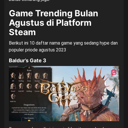
Game Trending Bulan
Agustus di Platform
Steam
Berikut ini 10 daftar nama game yang sedang hype dan
populer priode agustus 2023
Baldur’s Gate 3