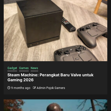
Gadget
Games
News
Steam Machine: Perangkat Baru Valve untuk
Gaming 2026
9 months ago
Admin Pojok Gamers