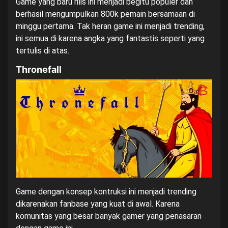
Game yang baru rilis ini menjadi begitu populer dan
berhasil mengumpulkan 800k pemain bersamaan di
minggu pertama. Tak heran game ini menjadi trending,
ini semua di karena angka yang fantastis seperti yang
tertulis di atas.
Thronefall
Game dengan konsep kontruksi ini menjadi trending
dikarenakan fanbase yang kuat di awal. Karena
komunitas yang besar banyak gamer yang penasaran