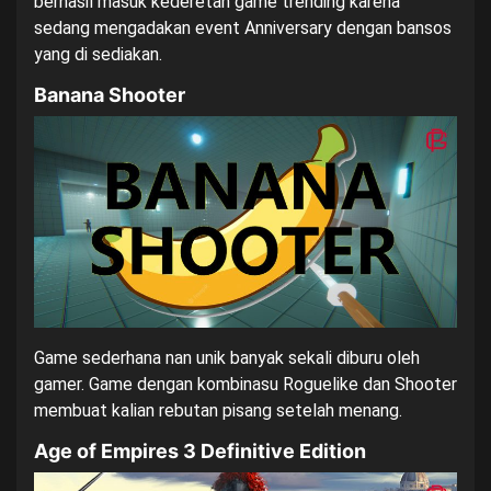
berhasil masuk kederetan game trending karena
sedang mengadakan event Anniversary dengan bansos
yang di sediakan.
Banana Shooter
Game sederhana nan unik banyak sekali diburu oleh
gamer. Game dengan kombinasu Roguelike dan Shooter
membuat kalian rebutan pisang setelah menang.
Age of Empires 3 Definitive Edition