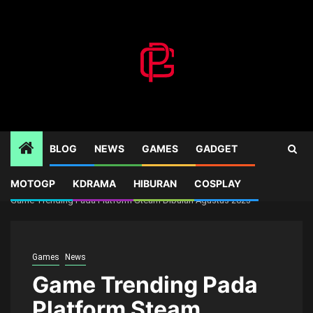
Skip
to
content
BLOG
NEWS
GAMES
GADGET
MOTOGP
KDRAMA
HIBURAN
COSPLAY
Home
Games
Game Trending Pada Platform Steam Dibulan Agustus 2023
Games
News
Game Trending Pada
Platform Steam