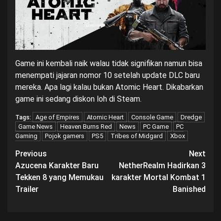
Game ini kembali naik walau tidak signifikan namun bisa
menempati jajaran nomor 10 setelah update DLC baru
mereka. Apa lagi kalau bukan Atomic Heart. Dikabarkan
game ini sedang diskon loh di Steam.
Age of Empires
Atomic Heart
Console Game
Dredge
Tags:
Game News
Heaven Burns Red
News
PC Game
PC
Gaming
Pojok gamers
PS5
Tribes of Midgard
Xbox
Post
Previous
Next
Azucena Karakter Baru
NetherRealm Hadirkan 3
navigation
Tekken 8 yang Memukau
karakter Mortal Kombat 1
Trailer
Banished