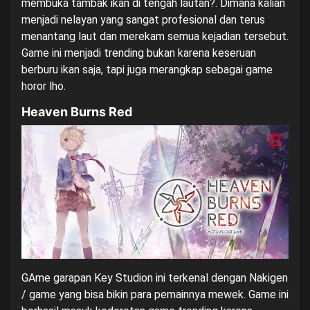
membuka tambak ikan di tengah lautan?. Dimana kalian
menjadi nelayan yang sangat profesional dan terus
menantang laut dan merekam semua kejadian tersebut.
Game ini menjadi trending bukan karena keseruan
berburu ikan saja, tapi juga merangkap sebagai game
horor lho.
Heaven Burns Red
GAme garapan Key Studion ini terkenal dengan Nakigen
/ game yang bisa bikin para pemainnya mewek. Game ini