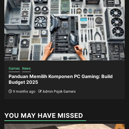
Games
News
Panduan Memilih Komponen PC Gaming: Build
Budget 2025
9 months ago
Admin Pojok Gamers
YOU MAY HAVE MISSED