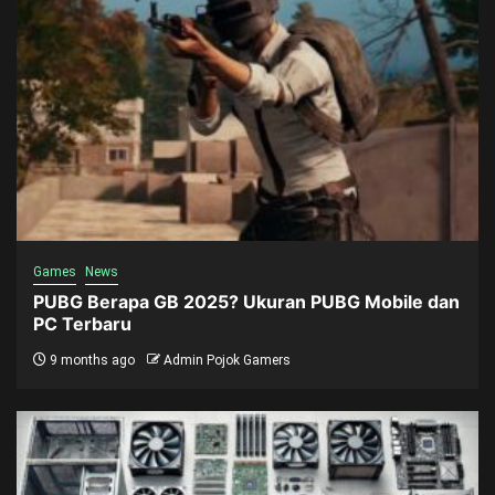
Games
News
PUBG Berapa GB 2025? Ukuran PUBG Mobile dan
PC Terbaru
9 months ago
Admin Pojok Gamers