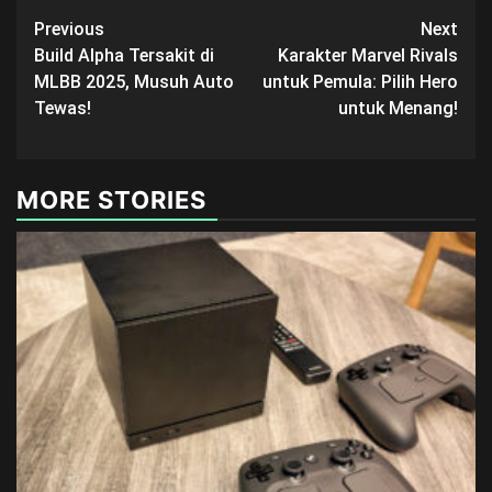
Post
Previous
Next
Build Alpha Tersakit di
Karakter Marvel Rivals
navigation
MLBB 2025, Musuh Auto
untuk Pemula: Pilih Hero
Tewas!
untuk Menang!
MORE STORIES