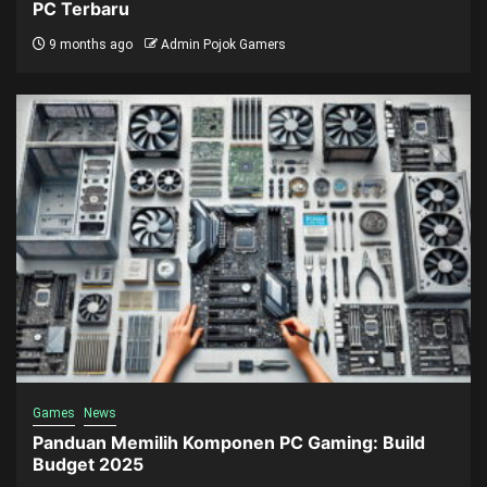
PC Terbaru
9 months ago
Admin Pojok Gamers
Games
News
Panduan Memilih Komponen PC Gaming: Build
Budget 2025