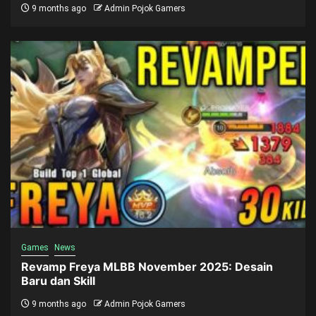
9 months ago
Admin Pojok Gamers
Games
News
Revamp Freya MLBB November 2025: Desain
Baru dan Skill
9 months ago
Admin Pojok Gamers