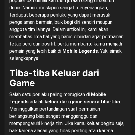
populer dan dimainkan oleh jutaan orang di seluruh
dunia. Namun, meskipun sangat menyenangkan,
terdapat beberapa perilaku yang dapat merusak
pengalaman bermain, baik bagi diri sendiri maupun
anggota tim lainnya. Dalam artikel ini, kami akan
membahas lima hal yang harus dihindari agar permainan
tetap seru dan positif, serta membantu kamu menjadi
pemain yang lebih baik di
Mobile Legends
. Yuk, simak
selengkapnya!
Tiba-tiba Keluar dari
Game
Salah satu perilaku paling merugikan di
Mobile
Legends
adalah
keluar dari game secara tiba-tiba
.
Meninggalkan pertandingan saat permainan
berlangsung bisa sangat mengganggu dan
mempengaruhi kinerja tim. Jika kamu keluar begitu saja,
baik karena alasan yang tidak penting atau karena