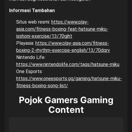
Informasi Tambahan
Situs web resmi:
https://www.play-
asia.com/fitness-boxing-feat-hatsune-miku-
isshoni-exercise/13/70gjht
Playasia:
https://www.play-asia.com/fitness-
boxing-2-rhythm-exercise-english/13/70dqrv
Nintendo Life:
https://www.nintendolife.com/tags/hatsune-miku
One Esports:
https://www.oneesports.gg/gaming/hatsune-miku-
fitness-boxing-song-list/
Pojok Gamers Gaming
Content