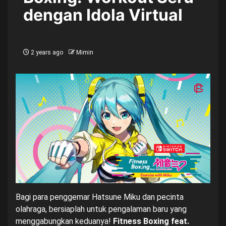
dengan Idola Virtual
2 years ago
Mimin
Bagi para penggemar Hatsune Miku dan pecinta
olahraga, bersiaplah untuk pengalaman baru yang
menggabungkan keduanya!
Fitness Boxing feat.