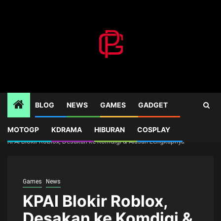
Skip
to
content
BLOG
NEWS
GAMES
GADGET
MOTOGP
KDRAMA
HIBURAN
COSPLAY
Home
Games
KPAI Blokir Roblox, Desakan ke Komdigi & Alasan Lengkapnya
Games
News
KPAI Blokir Roblox,
Desakan ke Komdigi &