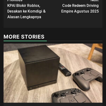
Post
KPAI Blokir Roblox,
Code Redeem Driving
navigation
Desakan ke Komdigi &
Empire Agustus 2025
Alasan Lengkapnya
MORE STORIES