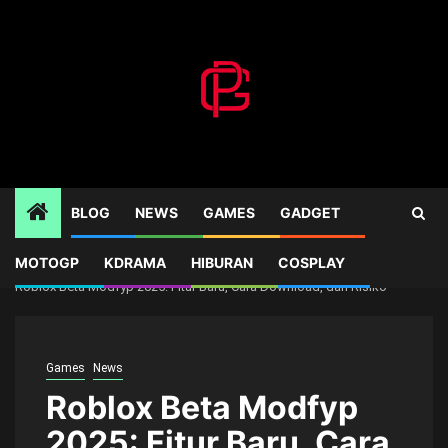
Skip
to
content
BLOG
NEWS
GAMES
GADGET
MOTOGP
KDRAMA
HIBURAN
COSPLAY
Home
Games
Roblox Beta Modfyp 2025: Fitur Baru, Cara Download, dan Risiko
Games
News
Roblox Beta Modfyp
2025: Fitur Baru, Cara