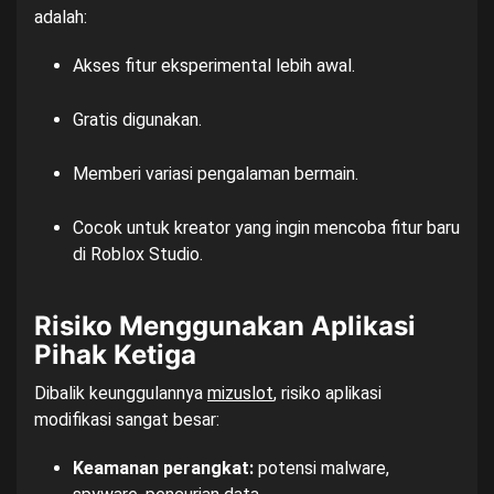
adalah:
Akses fitur eksperimental lebih awal.
Gratis digunakan.
Memberi variasi pengalaman bermain.
Cocok untuk kreator yang ingin mencoba fitur baru
di Roblox Studio.
Risiko Menggunakan Aplikasi
Pihak Ketiga
Dibalik keunggulannya
mizuslot
, risiko aplikasi
modifikasi sangat besar:
Keamanan perangkat:
potensi malware,