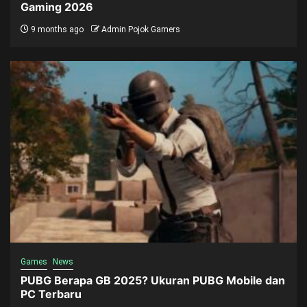
Gaming 2026
9 months ago
Admin Pojok Gamers
Games
News
PUBG Berapa GB 2025? Ukuran PUBG Mobile dan
PC Terbaru