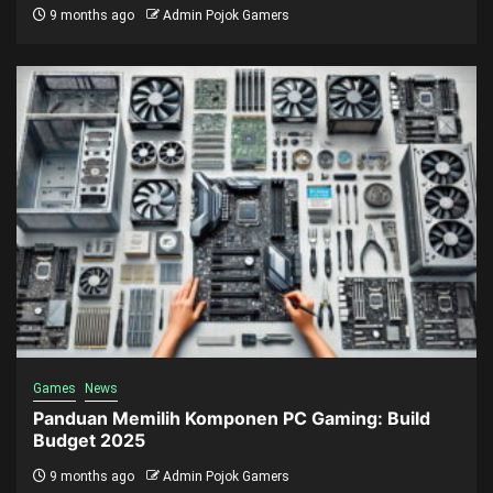
9 months ago
Admin Pojok Gamers
Games
News
Panduan Memilih Komponen PC Gaming: Build
Budget 2025
9 months ago
Admin Pojok Gamers