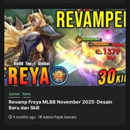
Games
News
Revamp Freya MLBB November 2025: Desain
Baru dan Skill
9 months ago
Admin Pojok Gamers