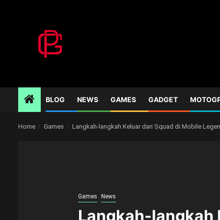
Skip
to
content
BLOG
NEWS
GAMES
GADGET
MOTOG
Home
Games
Langkah-langkah Keluar dari Squad di Mobile Lege
Games
News
Langkah-langkah K