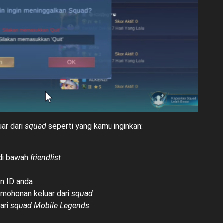
uar dari
squad
seperti yang kamu inginkan:
di bawah
friendlist
an ID anda
rmohonan keluar dari
squad
dari
squad
Mobile Legends