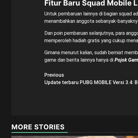
Fitur Baru Squad Mobile 
Untuk pembaruan lainnya di bagian squad a
menambahkan anggota sebanyak-banyaknya, 
Dan poin pembaruan selanjutnya, para angg
memperoleh hadiah gratis yang cukup menar
Gimana menurut kalian, sudah berniat memb
game dan berita lainnya hanya di
Pojok Ga
Post
Previous
Update terbaru PUBG MOBILE Versi 3.4:
navigation
MORE STORIES