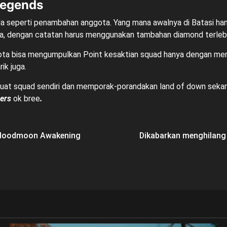
Legends
da seperti penambahan anggota. Yang mana awalnya di Batasi han
dengan catatan harus menggunakan tambahan diamond terlebih d
ota bisa mengumpulkan Point kesaktian squad hanya dengan men
ik juga.
uat squad sendiri dan memporak-porandakan land of down sekara
mers
ok bree
.
 Bloodmoon Awakening
Dikabarkan menghilang 