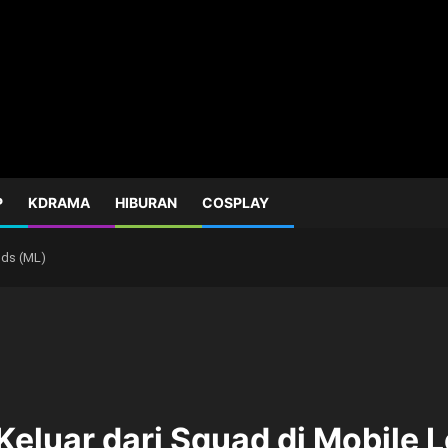
P
KDRAMA
HIBURAN
COSPLAY
nds (ML)
eluar dari Squad di Mobile 