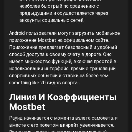
наиболее быстрый по сравнению с
предыдущими и осуществляется через
аккаунты социальных сетей.
Android пользователи могут загрузить мобильное
приложение Mostbet на официальном сайте.
Приложение предлагает безопасный и удобный
способ доступа к своему счету в дороге. Оно
имеет множество функций, включая простой в
использовании интерфейс, прямые трансляции
спортивных событий и ставки на более чем
something like 20 видов спорта.
Линия И Коэффициенты
Mostbet
Раунд начинается с момента взлета самолета, и
вместе с его полетом винрейт увеличивается.