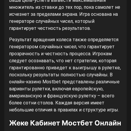
Ваша цель-успеть вывести максимальный
множитель из ставки до тех пор, пока самолет не
исчезнет за пределами экрана. Игра основана на
генераторе случайных чисел, который
гарантирует честность результатов.
Результат вращения колеса также определяется
генератором случайных чисел, что гарантирует
прозрачность и честность процесса. Игрокам
следует осознавать, что нет стратегии, которая
гарантированно приведет к выигрышу в рулетке,
поскольку результаты полностью случайны. В
онлайн-казино Mostbet представлены различные
варианты рулетки, включая европейскую,
американскую и французскую рулетку – всего
более сотни столов. Каждая версия имеет
небольшие отличия в правилах и структуре игры.
Жеке Кабинет Мостбет Онлайн