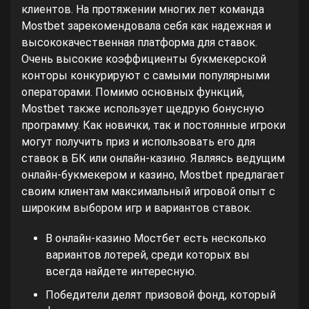
клиентов. На протяжении многих лет команда
Mostbet зарекомендовала себя как надежная и
высококачественная платформа для ставок.
Очень высокие коэффициенты букмекерской
конторы конкурируют с самыми популярными
операторами. Помимо основных функций,
Mostbet также использует щедрую бонусную
программу. Как новички, так и постоянные игроки
могут получить приз и использовать его для
ставок в БК или онлайн-казино. Являясь ведущим
онлайн-букмекером и казино, Mostbet предлагает
своим клиентам максимальный игровой опыт с
широким выбором игр и вариантов ставок.
В онлайн-казино Мостбет есть несколько
вариантов лотерей, среди которых вы
всегда найдете интересную.
Победители делят призовой фонд, который