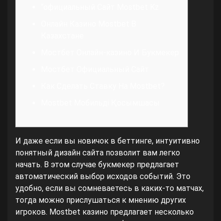
“официальный Сайт Mostbet Kz
Онлайн Казино Mostbet В
Казахстане
Мостбет Онлайн-казино И Букмекер
Мостбет Официальный Сайт
Как Сделать Ставку На Mostbet?
Mostbet Мобильді Қосымшасы
И даже если вы новичок в беттинге, интуитивно
понятный дизайн сайта позволит вам легко
начать. В этом случае букмекер предлагает
автоматический выбор исходов событий. Это
удобно, если вы сомневаетесь в каких-то матчах,
тогда можно прислушаться к мнению других
игроков. Mostbet казино предлагает несколько