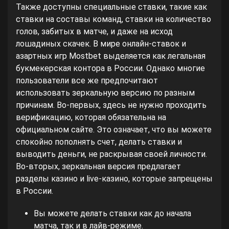
Также доступны специальные ставки, такие как
ставки на составы команд, ставки на количество
голов, забитых в матче, и даже на исход
лошадиных скачек. В мире онлайн-ставок и
азартных игр Mostbet выделяется как легальная
букмекерская контора в России. Однако многие
пользователи все же предпочитают
использовать зеркальную версию по разным
причинам. Во-первых, здесь не нужно проходить
верификацию, которая обязательна на
официальном сайте. Это означает, что вы можете
спокойно пополнять счет, делать ставки и
выводить деньги, не раскрывая своей личности.
Во-вторых, зеркальная версия предлагает
разделы казино и live-казино, которые запрещены
в России.
Вы можете делать ставки как до начала
матча, так и в лайв-режиме.