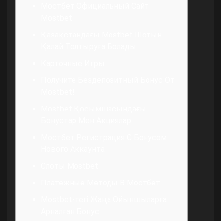
Мостбет Официальный Сайт
Mostbet
Қазақстандағы Mostbet Шотын
Қалай Толтыруға Болады
Карточные Игры
Получите Бездепозитный Бонус От
Mostbet!
Mostbet Қосымшасындағы
Бонустар Мен Акциялар
Мостбет Регистрация С Бонусом
Нового Аккаунта
Слоты Mostbet
Платёжные Методы В Мостбет
Mostbet-тегі Жаңа Ойыншыларға
Арналған Бонус