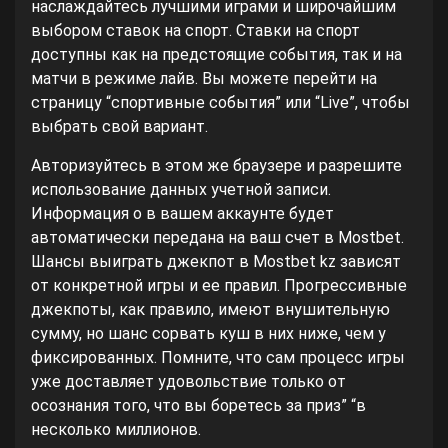
наслаждайтесь лучшими играми и широчайшим
выбором ставок на спорт. Ставки на спорт
доступны как на предстоящие события, так и на
матчи в режиме лайв. Вы можете перейти на
страницу “спортивные события” или “Live”, чтобы
выбрать свой вариант.
Авторизуйтесь в этом же браузере и разрешите
использование данных учетной записи.
Информация о в вашем аккаунте будет
автоматически передана на ваш счет в Mostbet.
Шансы выиграть джекпот в Mostbet kz зависят
от конкретной игры и ее правил. Прогрессивные
джекпоты, как правило, имеют внушительную
сумму, но шанс сорвать куш в них ниже, чем у
фиксированных. Помните, что сам процесс игры
уже доставляет удовольствие только от
осознания того, что вы боретесь за приз” “в
несколько миллионов.