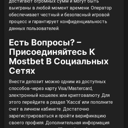
достигают огромных сумм и могут быть
выиграны в любой момент времени. Оператор
обеспечивает честный и безопасный игровой
процесс и гарантирует конфиденциальность
данных пользователей.
Есть Вопросы? –
Присоединяйтесь К
Mostbet В Социальных
Сетях
Внести депозит можно одним из доступных
способов-через карту Visa/Mastercard,
электронный кошелек или криптовалюту. Для
этого перейдите в раздел ‘Касса’ или пополните
счет в личном кабинете. Достаточно
зарегистрироваться и пройти верификацию
своего профиля. Дополнительная информация