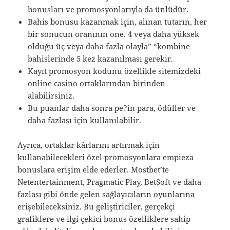
bonusları ve promosyonlarıyla da ünlüdür.
Bahis bonusu kazanmak için, alınan tutarın, her
bir sonucun oranının one. 4 veya daha yüksek
olduğu üç veya daha fazla olayla” “kombine
bahislerinde 5 kez kazanılması gerekir.
Kayıt promosyon kodunu özellikle sitemizdeki
online casino ortaklarından birinden
alabilirsiniz.
Bu puanlar daha sonra pe?in para, ödüller ve
daha fazlası için kullanılabilir.
Ayrıca, ortaklar kârlarını artırmak için
kullanabilecekleri özel promosyonlara empieza
bonuslara erişim elde ederler. Mostbet’te
Netentertainment, Pragmatic Play, BetSoft ve daha
fazlası gibi önde gelen sağlayıcıların oyunlarına
erişebileceksiniz. Bu geliştiriciler, gerçekçi
grafiklere ve ilgi çekici bonus özelliklere sahip