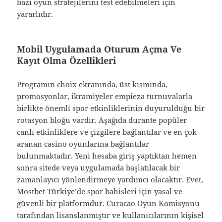
bazı oyun stratejilerini test edebilmeleri için
yararlıdır.
Mobil Uygulamada Oturum Açma Ve
Kayıt Olma Özellikleri
Programın choix ekranında, üst kısmında,
promosyonlar, ikramiyeler empieza turnuvalarla
birlikte önemli spor etkinliklerinin duyurulduğu bir
rotasyon bloğu vardır. Aşağıda durante popüler
canlı etkinliklere ve çizgilere bağlantılar ve en çok
aranan casino oyunlarına bağlantılar
bulunmaktadır. Yeni hesaba giriş yaptıktan hemen
sonra sitede veya uygulamada başlatılacak bir
zamanlayıcı yönlendirmeye yardımcı olacaktır. Evet,
Mostbet Türkiye’de spor bahisleri için yasal ve
güvenli bir platformdur. Curacao Oyun Komisyonu
tarafından lisanslanmıştır ve kullanıcılarının kişisel