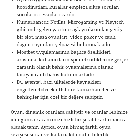
koordinatları, kurallar empieza sıkça sorulan
soruların cevapları vardır.
Kumarhanede NetEnt, Microgaming ve Playtech
gibi önde gelen yazılım sağlayıcılarından geniş
bir slot, masa oyunları, video poker ve canlı
dağıtıcı oyunları yelpazesi bulunmaktadır.
Mostbet uygulamasının başlıca özellikleri
arasında, kullanıcıların spor etkinliklerine gerçek
zamanlı olarak bahis oynamalarına olanak
tanıyan canlı bahis bulunmaktadır.
Bu avantaj, bazı ülkelerde kaynakları
engellenebilecek offshore kumarhaneler ve
bahisçiler için özel bir değere sahiptir.
Oyun, dinamik oranlara sahiptir ve oranlar lehinize
olduğunda kazancınızı hızlı bir şekilde artırmanıza
olanak tanır. Ayrıca, oyun birkaç farklı oyun
seviyesi sunar ve hatta nakit ödüllü liderlik