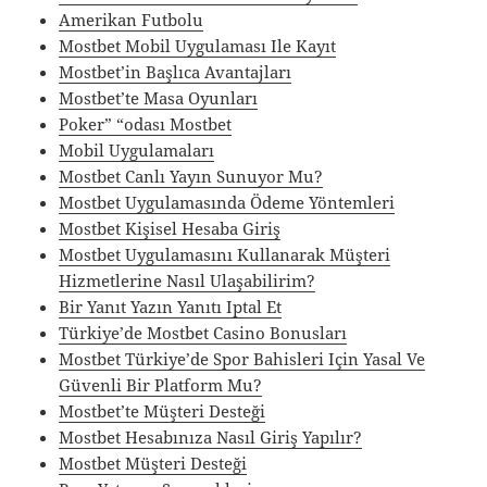
Amerikan Futbolu
Mostbet Mobil Uygulaması Ile Kayıt
Mostbet’in Başlıca Avantajları
Mostbet’te Masa Oyunları
Poker” “odası Mostbet
Mobil Uygulamaları
Mostbet Canlı Yayın Sunuyor Mu?
Mostbet Uygulamasında Ödeme Yöntemleri
Mostbet Kişisel Hesaba Giriş
Mostbet Uygulamasını Kullanarak Müşteri
Hizmetlerine Nasıl Ulaşabilirim?
Bir Yanıt Yazın Yanıtı Iptal Et
Türkiye’de Mostbet Casino Bonusları
Mostbet Türkiye’de Spor Bahisleri Için Yasal Ve
Güvenli Bir Platform Mu?
Mostbet’te Müşteri Desteği
Mostbet Hesabınıza Nasıl Giriş Yapılır?
Mostbet Müşteri Desteği