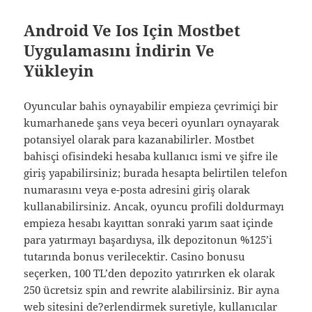
Android Ve Ios Için Mostbet
Uygulamasını İndirin Ve
Yükleyin
Oyuncular bahis oynayabilir empieza çevrimiçi bir
kumarhanede şans veya beceri oyunları oynayarak
potansiyel olarak para kazanabilirler. Mostbet
bahisçi ofisindeki hesaba kullanıcı ismi ve şifre ile
giriş yapabilirsiniz; burada hesapta belirtilen telefon
numarasını veya e-posta adresini giriş olarak
kullanabilirsiniz. Ancak, oyuncu profili doldurmayı
empieza hesabı kayıttan sonraki yarım saat içinde
para yatırmayı başardıysa, ilk depozitonun %125’i
tutarında bonus verilecektir. Casino bonusu
seçerken, 100 TL’den depozito yatırırken ek olarak
250 ücretsiz spin and rewrite alabilirsiniz. Bir ayna
web sitesini de?erlendirmek suretiyle, kullanıcılar