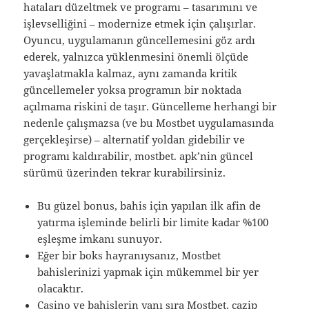
hataları düzeltmek ve programı – tasarımını ve
işlevselliğini – modernize etmek için çalışırlar.
Oyuncu, uygulamanın güncellemesini göz ardı
ederek, yalnızca yüklenmesini önemli ölçüde
yavaşlatmakla kalmaz, aynı zamanda kritik
güncellemeler yoksa programın bir noktada
açılmama riskini de taşır. Güncelleme herhangi bir
nedenle çalışmazsa (ve bu Mostbet uygulamasında
gerçekleşirse) – alternatif yoldan gidebilir ve
programı kaldırabilir, mostbet. apk’nin güncel
sürümü üzerinden tekrar kurabilirsiniz.
Bu güzel bonus, bahis için yapılan ilk afin de
yatırma işleminde belirli bir limite kadar %100
eşleşme imkanı sunuyor.
Eğer bir boks hayranıysanız, Mostbet
bahislerinizi yapmak için mükemmel bir yer
olacaktır.
Casino ve bahislerin yanı sıra Mostbet, cazip