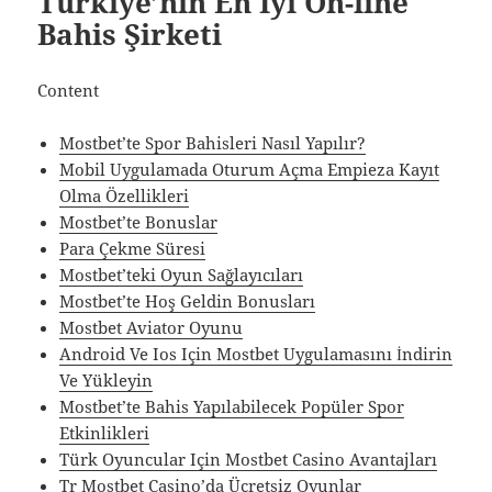
Türkiye’nin En İyi On-line
Bahis Şirketi
Content
Mostbet’te Spor Bahisleri Nasıl Yapılır?
Mobil Uygulamada Oturum Açma Empieza Kayıt
Olma Özellikleri
Mostbet’te Bonuslar
Para Çekme Süresi
Mostbet’teki Oyun Sağlayıcıları
Mostbet’te Hoş Geldin Bonusları
Mostbet Aviator Oyunu
Android Ve Ios Için Mostbet Uygulamasını İndirin
Ve Yükleyin
Mostbet’te Bahis Yapılabilecek Popüler Spor
Etkinlikleri
Türk Oyuncular Için Mostbet Casino Avantajları
Tr Mostbet Casino’da Ücretsiz Oyunlar