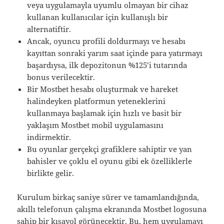
veya uygulamayla uyumlu olmayan bir cihaz
kullanan kullanıcılar için kullanışlı bir
alternatiftir.
Ancak, oyuncu profili doldurmayı ve hesabı
kayıttan sonraki yarım saat içinde para yatırmayı
başardıysa, ilk depozitonun %125’i tutarında
bonus verilecektir.
Bir Mostbet hesabı oluşturmak ve hareket
halindeyken platformun yeteneklerini
kullanmaya başlamak için hızlı ve basit bir
yaklaşım Mostbet mobil uygulamasını
indirmektir.
Bu oyunlar gerçekçi grafiklere sahiptir ve yan
bahisler ve çoklu el oyunu gibi ek özelliklerle
birlikte gelir.
Kurulum birkaç saniye sürer ve tamamlandığında,
akıllı telefonun çalışma ekranında Mostbet logosuna
sahip bir kısayol görünecektir. Bu, hem uygulamayı