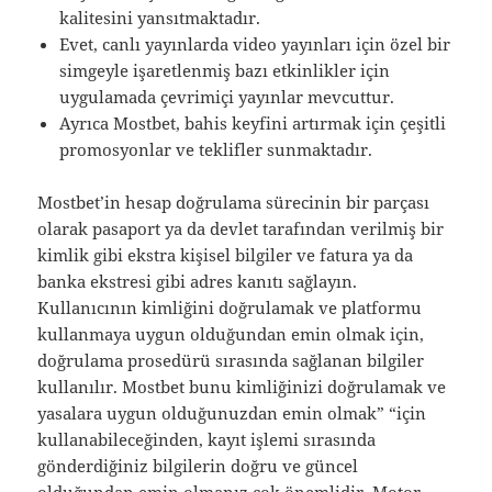
kalitesini yansıtmaktadır.
Evet, canlı yayınlarda video yayınları için özel bir
simgeyle işaretlenmiş bazı etkinlikler için
uygulamada çevrimiçi yayınlar mevcuttur.
Ayrıca Mostbet, bahis keyfini artırmak için çeşitli
promosyonlar ve teklifler sunmaktadır.
Mostbet’in hesap doğrulama sürecinin bir parçası
olarak pasaport ya da devlet tarafından verilmiş bir
kimlik gibi ekstra kişisel bilgiler ve fatura ya da
banka ekstresi gibi adres kanıtı sağlayın.
Kullanıcının kimliğini doğrulamak ve platformu
kullanmaya uygun olduğundan emin olmak için,
doğrulama prosedürü sırasında sağlanan bilgiler
kullanılır. Mostbet bunu kimliğinizi doğrulamak ve
yasalara uygun olduğunuzdan emin olmak” “için
kullanabileceğinden, kayıt işlemi sırasında
gönderdiğiniz bilgilerin doğru ve güncel