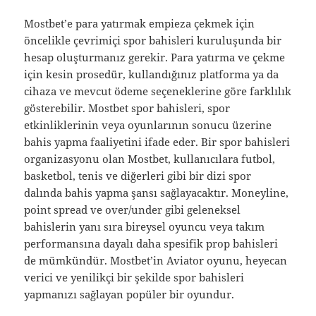
Mostbet’e para yatırmak empieza çekmek için
öncelikle çevrimiçi spor bahisleri kuruluşunda bir
hesap oluşturmanız gerekir. Para yatırma ve çekme
için kesin prosedür, kullandığınız platforma ya da
cihaza ve mevcut ödeme seçeneklerine göre farklılık
gösterebilir. Mostbet spor bahisleri, spor
etkinliklerinin veya oyunlarının sonucu üzerine
bahis yapma faaliyetini ifade eder. Bir spor bahisleri
organizasyonu olan Mostbet, kullanıcılara futbol,
basketbol, tenis ve diğerleri gibi bir dizi spor
dalında bahis yapma şansı sağlayacaktır. Moneyline,
point spread ve over/under gibi geleneksel
bahislerin yanı sıra bireysel oyuncu veya takım
performansına dayalı daha spesifik prop bahisleri
de mümkündür. Mostbet’in Aviator oyunu, heyecan
verici ve yenilikçi bir şekilde spor bahisleri
yapmanızı sağlayan popüler bir oyundur.