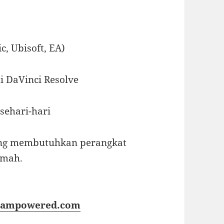
c, Ubisoft, EA)
i DaVinci Resolve
sehari-hari
ang membutuhkan perangkat
umah.
steampowered.com