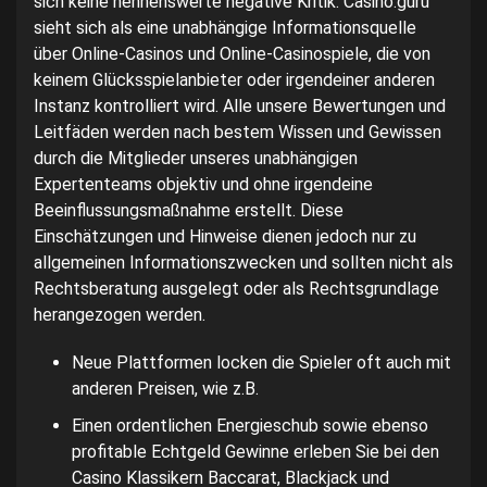
sich keine nennenswerte negative Kritik. Casino.guru
sieht sich als eine unabhängige Informationsquelle
über Online-Casinos und Online-Casinospiele, die von
keinem Glücksspielanbieter oder irgendeiner anderen
Instanz kontrolliert wird. Alle unsere Bewertungen und
Leitfäden werden nach bestem Wissen und Gewissen
durch die Mitglieder unseres unabhängigen
Expertenteams objektiv und ohne irgendeine
Beeinflussungsmaßnahme erstellt. Diese
Einschätzungen und Hinweise dienen jedoch nur zu
allgemeinen Informationszwecken und sollten nicht als
Rechtsberatung ausgelegt oder als Rechtsgrundlage
herangezogen werden.
Neue Plattformen locken die Spieler oft auch mit
anderen Preisen, wie z.B.
Einen ordentlichen Energieschub sowie ebenso
profitable Echtgeld Gewinne erleben Sie bei den
Casino Klassikern Baccarat, Blackjack und