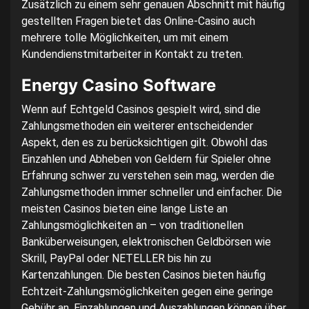
Zusätzlich zu einem sehr genauen Abschnitt mit häufig
gestellten Fragen bietet das Online-Casino auch
mehrere tolle Möglichkeiten, um mit einem
Kundendienstmitarbeiter in Kontakt zu treten.
Energy Casino Software
Wenn auf Echtgeld Casinos gespielt wird, sind die
Zahlungsmethoden ein weiterer entscheidender
Aspekt, den es zu berücksichtigen gilt. Obwohl das
Einzahlen und Abheben von Geldern für Spieler ohne
Erfahrung schwer zu verstehen sein mag, werden die
Zahlungsmethoden immer schneller und einfacher. Die
meisten Casinos bieten eine lange Liste an
Zahlungsmöglichkeiten an – von traditionellen
Banküberweisungen, elektronischen Geldbörsen wie
Skrill, PayPal oder NETELLER bis hin zu
Kartenzahlungen. Die besten Casinos bieten häufig
Echtzeit-Zahlungsmöglichkeiten gegen eine geringe
Gebühr an. Einzahlungen und Auszahlungen können über