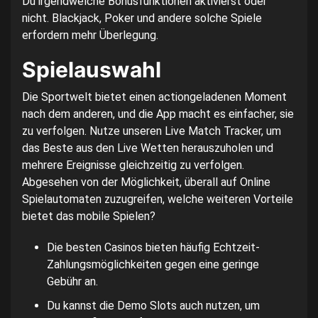
Du irgendwelche Bonusfunktionen aktivierst oder
nicht. Blackjack, Poker und andere solche Spiele
erfordern mehr Überlegung.
Spielauswahl
Die Sportwelt bietet einen actiongeladenen Moment
nach dem anderen, und die App macht es einfacher, sie
zu verfolgen. Nutze unseren Live Match Tracker, um
das Beste aus den Live Wetten herauszuholen und
mehrere Ereignisse gleichzeitig zu verfolgen.
Abgesehen von der Möglichkeit, überall auf Online
Spielautomaten zuzugreifen, welche weiteren Vorteile
bietet das mobile Spielen?
Die besten Casinos bieten häufig Echtzeit-
Zahlungsmöglichkeiten gegen eine geringe
Gebühr an.
Du kannst die Demo Slots auch nutzen, um