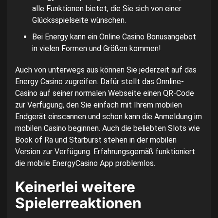
alle Funktionen bietet, die Sie sich von einer
Glücksspielseite wünschen.
Bei Energy kann ein Online Casino Bonusangebot
in vielen Formen und Größen kommen!
Auch von unterwegs aus können Sie jederzeit auf das
Energy Casino zugreifen. Dafür stellt das Onnline-
Casino auf seiner normalen Webseite einen QR-Code
zur Verfügung, den Sie einfach mit Ihrem mobilen
Endgerät einscannen und schon kann die Anmeldung im
mobilen Casino beginnen. Auch die beliebten Slots wie
Book of Ra und Starburst stehen in der mobilen
Version zur Verfügung. Erfahrungsgemäß funktioniert
die mobile EnergyCasino App problemlos.
Keinerlei weitere
Spielerreaktionen