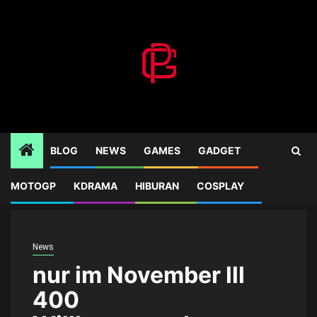
Skip
to
content
BLOG
NEWS
GAMES
GADGET
MOTOGP
KDRAMA
HIBURAN
COSPLAY
Home
News
nur im November lll 400 Willkommensbonus sichern
News
nur im November lll
400