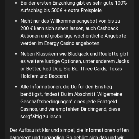
Bei der ersten Einzahlung gibt es sehr gute 100%
Aufschlag bis 500€ + extra Freispiele.
Nicht nur das Willkommensangebot von bis zu
200 € kann sich sehen lassen, auch Cashback
Aktionen und großartige wöchentliche Angebote
werden im Energy Casino angeboten.
Neben Klassikern wie Blackjack und Roulette gibt
es weitere lustige Optionen, unter anderem Jacks
or Better, Red Dog, Sic Bo, Three Cards, Texas
Hold’em und Baccarat.
Alle Informationen, die Du für den Einstieg
benötigst, findest Du im Abschnitt “Allgemeine
Geschäftsbedingungen” eines jede Echtgeld
Casinos, und wir empfehlen Dir dringend, diese
sorgfältig zu lesen.
Der Aufbau ist klar und simpel, die Informationen offen
dargelegt und zugänglich. So gehört sich das und wir