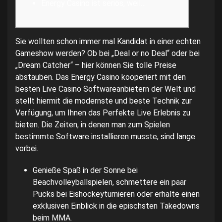
Energy Casino ist seriös, weil…
Sie wollten schon immer mal Kandidat in einer echten
Gameshow werden? Ob bei „Deal or no Deal“ oder bei
„Dream Catcher“ – hier können Sie tolle Preise
abstauben. Das Energy Casino kooperiert mit den
besten Live Casino Softwareanbietern der Welt und
stellt hiermit die modernste und beste Technik zur
Verfügung, um Ihnen das Perfekte Live Erlebnis zu
bieten. Die Zeiten, in denen man zum Spielen
bestimmte Software installieren musste, sind lange
vorbei.
Genieße Spaß in der Sonne bei
Beachvolleyballspielen, schmettere ein paar
Pucks bei Eishockeyturnieren oder erhalte einen
exklusiven Einblick in die epischsten Takedowns
beim MMA.