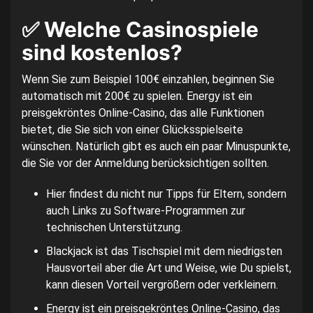
✅ Welche Casinospiele
sind kostenlos?
Wenn Sie zum Beispiel 100€ einzahlen, beginnen Sie
automatisch mit 200€ zu spielen. Energy ist ein
preisgekröntes Online-Casino, das alle Funktionen
bietet, die Sie sich von einer Glücksspielseite
wünschen. Natürlich gibt es auch ein paar Minuspunkte,
die Sie vor der Anmeldung berücksichtigen sollten.
Hier findest du nicht nur Tipps für Eltern, sondern
auch Links zu Software-Programmen zur
technischen Unterstützung.
Blackjack ist das Tischspiel mit dem niedrigsten
Hausvorteil aber die Art und Weise, wie Du spielst,
kann diesen Vorteil vergrößern oder verkleinern.
Energy ist ein preisgekröntes Online-Casino, das