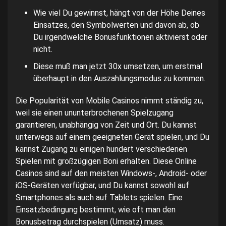
Wie viel Du gewinnst, hängt von der Höhe Deines
Einsatzes, den Symbolwerten und davon ab, ob
Du irgendwelche Bonusfunktionen aktivierst oder
nicht.
Diese muß man jetzt 30x umsetzen, um erstmal
überhaupt in den Auszahlungsmodus zu kommen.
Die Popularität von Mobile Casinos nimmt ständig zu,
weil sie einen ununterbrochenen Spielzugang
garantieren, unabhängig von Zeit und Ort. Du kannst
unterwegs auf einem geeigneten Gerät spielen, und Du
kannst Zugang zu einigen hundert verschiedenen
Spielen mit großzügigen Boni erhalten. Diese Online
Casinos sind auf den meisten Windows-, Android- oder
iOS-Geräten verfügbar, und Du kannst sowohl auf
Smartphones als auch auf Tablets spielen. Eine
Einsatzbedingung bestimmt, wie oft man den
Bonusbetrag durchspielen (Umsatz) muss.