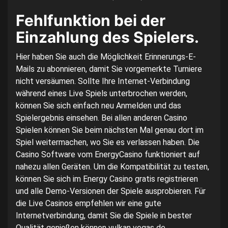
Fehlfunktion bei der
Einzahlung des Spielers.
Hier haben Sie auch die Möglichkeit Erinnerungs-E-
Mails zu abonnieren, damit Sie vorgemerkte Turniere
nicht versäumen. Sollte Ihre Internet-Verbindung
während eines Live Spiels unterbrochen werden,
können Sie sich einfach neu Anmelden und das
Spielergebnis einsehen. Bei allen anderen Casino
Spielen können Sie beim nächsten Mal genau dort im
Spiel weitermachen, wo Sie es verlassen haben. Die
Casino Software vom EnergyCasino funktioniert auf
nahezu allen Geräten. Um die Kompatibilität zu testen,
können Sie sich im Energy Casino gratis registrieren
und alle Demo-Versionen der Spiele ausprobieren. Für
die Live Casinos empfehlen wir eine gute
Internetverbindung, damit Sie die Spiele in bester
Qualität genießen können
vulkan vegas de
.