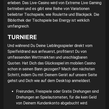
erleben. Das Live-Casino wird von Extreme Live Gaming
betrieben und es gibt eine Reihe von Variationen
beliebter Tischspiele, wie Roulette und Blackjack. Die
Bibliothek der Tischspiele bei Energy ist wirklich
umfangreich.
TURNIERE
Und während Du Deine Lieblingsspieler direkt vom
Spielfeldrand aus anfeuerst, profitierst Du von
umfassenden Wettmärkten und unschlagbaren
Quoten. Hat Dich das Glücksspiel im mobilen Casino
schon in seinen Bann gezogen? Mach den nächsten
Schritt, indem Du mit Deinem Gerät auf unsere Seite
gehst und Dich wie auf dem Desktop anmeldest.
Freirunden, Freispiele oder Gratis Drehungen sind
Drehungen an Spielautomaten, für die kein Geld
von Deinem Kundenkonto abgebucht wird.