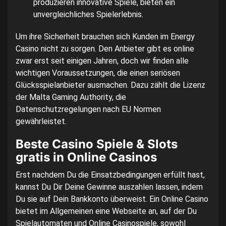
produzieren innovative Spiele, bieten ein
unvergleichliches Spielerlebnis.
Um ihre Sicherheit brauchen sich Kunden im Energy
Casino nicht zu sorgen. Den Anbieter gibt es online
zwar erst seit einigen Jahren, doch wir finden alle
wichtigen Voraussetzungen, die einen seriösen
Glücksspielanbieter ausmachen. Dazu zählt die Lizenz
der Malta Gaming Authority, die
Datenschutzregelungen nach EU Normen
gewährleistet.
Beste Casino Spiele & Slots
gratis in Online Casinos
Erst nachdem Du die Einsatzbedingungen erfüllt hast,
kannst Du Dir Deine Gewinne auszahlen lassen, indem
Du sie auf Dein Bankkonto überweist. Ein Online Casino
bietet im Allgemeinen eine Webseite an, auf der Du
Spielautomaten und Online Casinospiele, sowohl