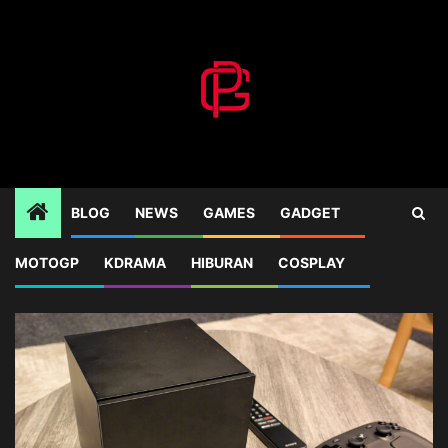
Skip
to
content
BLOG
NEWS
GAMES
GADGET
1
HEADLINES
Steam Machine: Perangkat Baru Valv
MOTOGP
KDRAMA
HIBURAN
COSPLAY