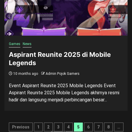
Games
News
Aspirant Reunite 2025 di Mobile
Legends
10 months ago
Admin Pojok Gamers
Event Aspirant Reunite 2025 Mobile Legends Event
Aspirant Reunite 2025 Mobile Legends akhirnya resmi
hadir dan langsung menjadi perbincangan besar...
Posts
Previous
1
2
3
4
5
6
7
8
…