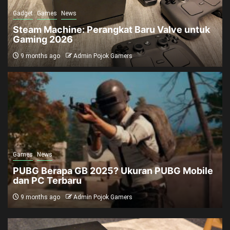
Gadget
Games
News
Steam Machine: Perangkat Baru Valve untuk
Gaming 2026
9 months ago
Admin Pojok Gamers
Games
News
PUBG Berapa GB 2025? Ukuran PUBG Mobile
dan PC Terbaru
9 months ago
Admin Pojok Gamers