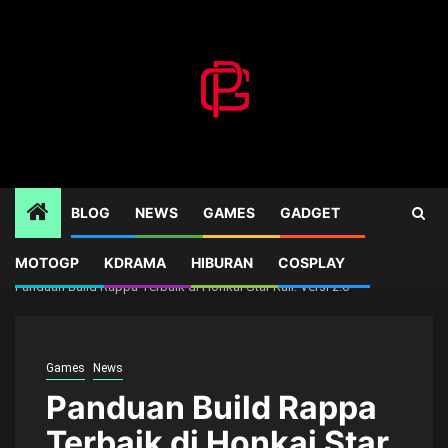
Skip
to
content
BLOG
NEWS
GAMES
GADGET
MOTOGP
KDRAMA
HIBURAN
COSPLAY
Home
Games
Panduan Build Rappa Terbaik di Honkai Star Rail: Versi 2.6
Games
News
Panduan Build Rappa
Terbaik di Honkai Star