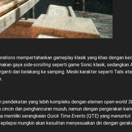
rations
mempertahankan gameplay klasik yang khas dengan kecep
unakan gaya
side-scrolling
seperti game Sonic klasik, sedangkan
anti dari belakang ke samping. Meski karakter seperti Tails at
k.
 pendekatan yang lebih kompleks dengan elemen
open-world 3
ncin dan penghancuran musuh, namun dengan pergerakan kamera y
ga memiliki serangkaian
Quick Time Events
(QTE) yang menuntut r
epilepsi mungkin akan kesulitan menyesuaikan diri dengan gerak