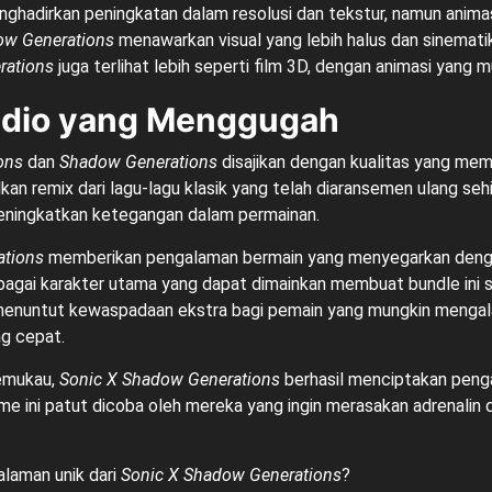
hadirkan peningkatan dalam resolusi dan tekstur, namun animas
w Generations
menawarkan visual yang lebih halus dan sinemati
rations
juga terlihat lebih seperti film 3D, dengan animasi yang 
Audio yang Menggugah
ons
dan
Shadow Generations
disajikan dengan kualitas yang m
an remix dari lagu-lagu klasik yang telah diaransemen ulang seh
meningkatkan ketegangan dalam permainan.
ations
memberikan pengalaman bermain yang menyegarkan deng
bagai karakter utama yang dapat dimainkan membuat bundle ini 
menuntut kewaspadaan ekstra bagi pemain yang mungkin mengal
ng cepat.
emukau,
Sonic X Shadow Generations
berhasil menciptakan peng
ame ini patut dicoba oleh mereka yang ingin merasakan adrenalin 
alaman unik dari
Sonic X Shadow Generations
?