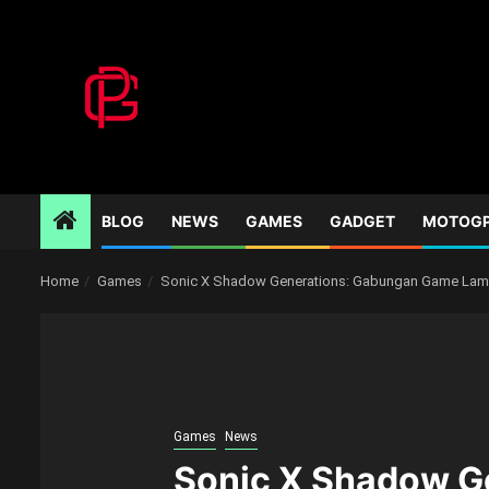
Skip
to
content
BLOG
NEWS
GAMES
GADGET
MOTOG
Home
Games
Sonic X Shadow Generations: Gabungan Game Lam
Games
News
Sonic X Shadow G