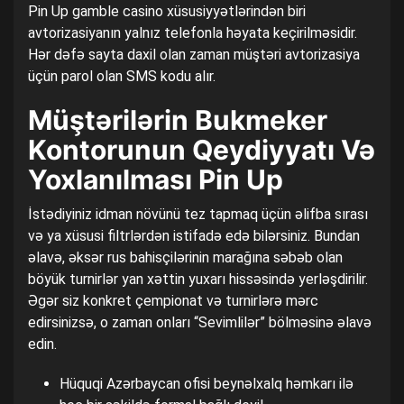
Pin Up gamble casino xüsusiyyətlərindən biri
avtorizasiyanın yalnız telefonla həyata keçirilməsidir.
Hər dəfə sayta daxil olan zaman müştəri avtorizasiya
üçün parol olan SMS kodu alır.
Müştərilərin Bukmeker
Kontorunun Qeydiyyatı Və
Yoxlanılması Pin Up
İstədiyiniz idman növünü tez tapmaq üçün əlifba sırası
və ya xüsusi filtrlərdən istifadə edə bilərsiniz. Bundan
əlavə, əksər rus bahisçilərinin marağına səbəb olan
böyük turnirlər yan xəttin yuxarı hissəsində yerləşdirilir.
Əgər siz konkret çempionat və turnirlərə mərc
edirsinizsə, o zaman onları “Sevimlilər” bölməsinə əlavə
edin.
Hüquqi Azərbaycan ofisi beynəlxalq həmkarı ilə