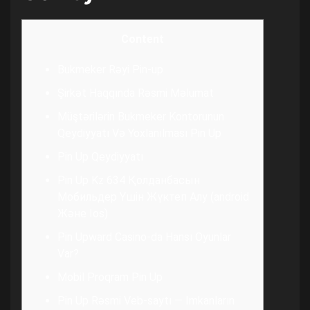
Content
Bukmeker Rəyi Pin-up
Şirkət Haqqında Rəsmi Məlumat
Müştərilərin Bukmeker Kontorunun
Qeydiyyatı Və Yoxlanılması Pin Up
Pin Up Qeydiyyatı
Pin Up Kz 634 Қолданбасын
Мобильдер Үшін Жүктеп Алу (android
Және Ios)
Pin Upward Casino-da Hansı Oyunlar
Var?
Mobil Proqram Pin Up
Pin Up Rəsmi Veb-saytı — Imkanların