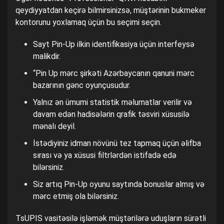
qeydiyyatdan keçirə bilmirsinizsə, müştərinin bukmeker
kontorunu yoxlamaq üçün bu seçimi seçin.
Sayt Pin-Up ilkin identifikasiya üçün interfeysə
malikdir.
“Pin Up mərc şirkəti Azərbaycanın qanuni mərc
bazarının gənc oyunçusudur.
Yalnız ən ümumi statistik məlumatlar verilir və
davam edən hadisələrin qrafik təsviri xüsusilə
mənalı deyil.
İstədiyiniz idman növünü tez tapmaq üçün əlifba
sırası və ya xüsusi filtrlərdən istifadə edə
bilərsiniz.
Siz artıq Pin-Up oyunu saytında bonuslar almış və
mərc etmiş ola bilərsiniz.
TsUPIS vasitəsilə işləmək müştərilərə uduşların sürətli