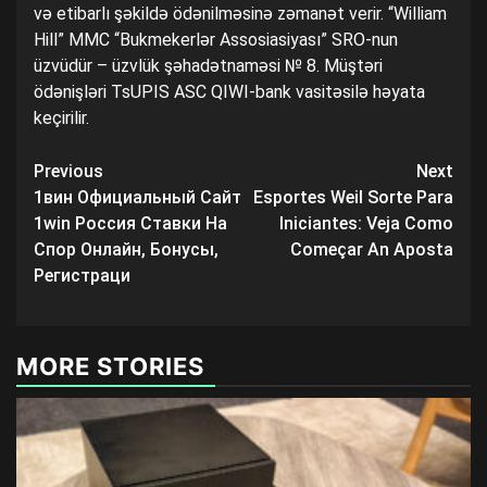
və etibarlı şəkildə ödənilməsinə zəmanət verir. “William
Hill” MMC “Bukmekerlər Assosiasiyası” SRO-nun
üzvüdür – üzvlük şəhadətnaməsi № 8. Müştəri
ödənişləri TsUPIS ASC QIWI-bank vasitəsilə həyata
keçirilir.
Post
Previous
Next
1вин Официальный Сайт
Esportes Weil Sorte Para
navigation
1win Россия Ставки На
Iniciantes: Veja Como
Спор Онлайн, Бонусы,
Começar An Aposta
Регистраци
MORE STORIES