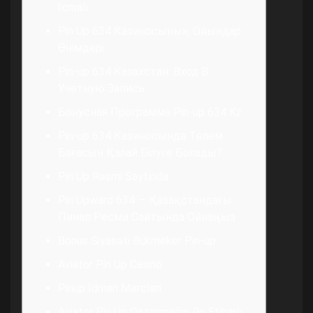
Icmalı
Pin Up 634 Казиносының Ойындар
Өнімдері
Pin-up 634 Казахстан: Вход В
Учетную Запись
Бонусная Программа Pin-up 634 Kz
Pin-up 634 Казиносында Төлем
Бағасын Қалай Білуге Болады?
Pin Up Rəsmi Saytında
Pin Upward 634 — Қазақстандағы
Пинап Ресми Сайтында Ойнаңыз
Bonus Siyasəti Bukmeker Pin-up
Aviator Pin Up Casino
Pinup Idman Mərcləri
Aviator Pin Up Qazanmağın Ən Etibarlı