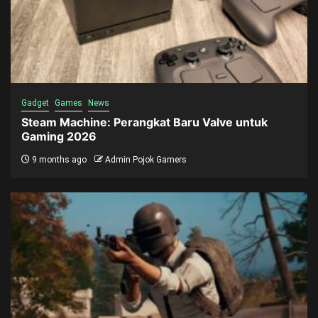
Gadget
Games
News
Steam Machine: Perangkat Baru Valve untuk
Gaming 2026
9 months ago
Admin Pojok Gamers