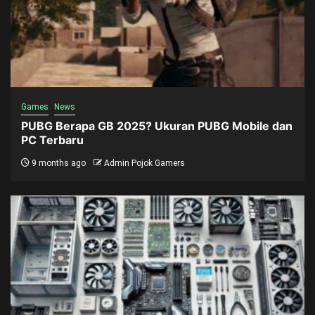
Games
News
PUBG Berapa GB 2025? Ukuran PUBG Mobile dan
PC Terbaru
9 months ago
Admin Pojok Gamers