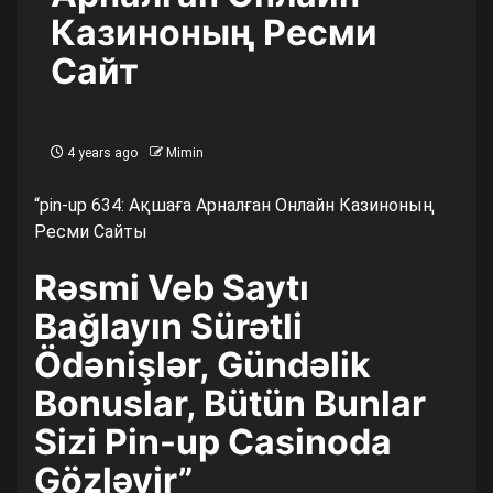
Казиноның Ресми
Сайт
4 years ago
Mimin
“pin-up 634: Ақшаға Арналған Онлайн Казиноның
Ресми Сайты
Rəsmi Veb Saytı
Bağlayın️ Sürətli
Ödənişlər, Gündəlik
Bonuslar, Bütün Bunlar
Sizi Pin-up Casinoda
Gözləyir”