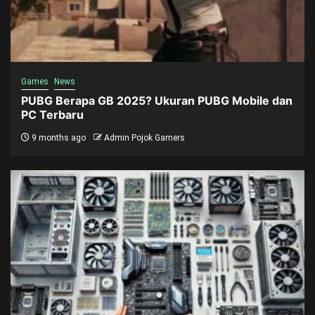
Games
News
PUBG Berapa GB 2025? Ukuran PUBG Mobile dan
PC Terbaru
9 months ago
Admin Pojok Gamers