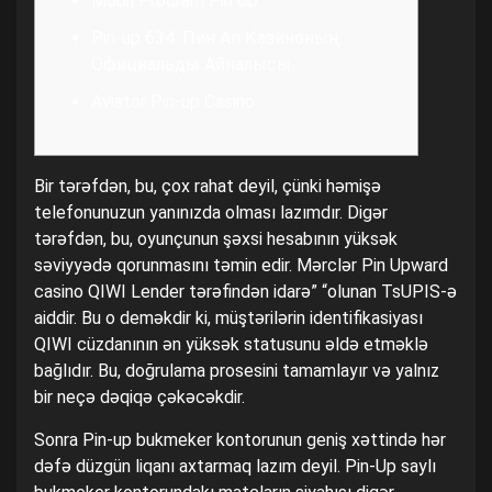
Mobil Proqram Pin Up
Pin-up 634: Пин Ап Казиноның
Официальды Айналысы
Aviator Pin-up Casino
Bir tərəfdən, bu, çox rahat deyil, çünki həmişə
telefonunuzun yanınızda olması lazımdır. Digər
tərəfdən, bu, oyunçunun şəxsi hesabının yüksək
səviyyədə qorunmasını təmin edir. Mərclər Pin Upward
casino QIWI Lender tərəfindən idarə” “olunan TsUPIS-ə
aiddir. Bu o deməkdir ki, müştərilərin identifikasiyası
QIWI cüzdanının ən yüksək statusunu əldə etməklə
bağlıdır. Bu, doğrulama prosesini tamamlayır və yalnız
bir neçə dəqiqə çəkəcəkdir.
Sonra Pin-up bukmeker kontorunun geniş xəttində hər
dəfə düzgün liqanı axtarmaq lazım deyil. Pin-Up saylı