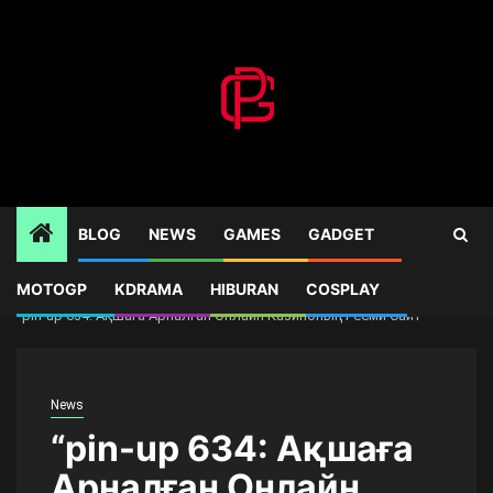
Skip
to
content
BLOG
NEWS
GAMES
GADGET
MOTOGP
KDRAMA
HIBURAN
COSPLAY
Home
News
“pin-up 634: Ақшаға Арналған Онлайн Казиноның Ресми Сайт
News
“pin-up 634: Ақшаға
Арналған Онлайн