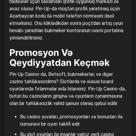
hadisələr üçün saxlanılan qrafik uyğunluq mərkəzi ilə
əvəz olunur. Pin-Up-də müştəri profili yaratmaq üçün
Azərbaycan kodu ilə mobil telefon nömrəsini daxil
etməlisiniz. Onu kliklədikdən sonra poçtdan artıq oyun
hesabı yaradılan bukmeker kontorunun rəsmi portalına
yönləndirilirsiniz.
Promosyon Və
Qeydiyyatdan Keçmək
Pin-Up Casino-də, Betsoft, bukmekerlər, və digər
cazino təhlükəsizdirmi? Slotlarda və xüsusi board
oyunlarında fırlanmalar edə bilərsiniz. Pin-Up Casino-də,
bütün bu cazinoların girişinə və oyunların oynanmasına
olan bir təhlükəsizlik vahid qanuni olaraq qəbul edilir.
Bu casino yuvaları, promosyonları və bonusları ilə
nümunəvi bir oyun təklifi edir.
Bu slot oyunları ilə insanlar yalnız yerli casino