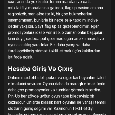
saat ərzində yoxlanılıb. İdman mərcləri və xətt
müxtəlifliyi məsələsinə gəlincə, flag up casino arizona
rəqibsizdir, mən əlbəttə ki, bir çox bukmekerləri
sınamamışam, bunlarla bir neçə tələ tapdım, indiyə
qədər yaxşıdır. Sayt flag up az qəzəbləndirmir, əgər
promosyonlara icazə verilirsə, o zaman onlar başqaları
kimi deyil, sadəcə pul çıxarmaq üçün ən azı maraqlı və
oyuna asılılıq yaradırlar. Biz daha yaxşı və daha
fərdiləşdirilmiş xidmət təklif etmək üçün kukilərdən
istifadə edirik.
Hesaba Giriş Və Çıxış
Onların müxtəlif slot, poker və digər kart oyunları təklif
etmələrini sevirəm. Oyunu daha da maraqlı etmək üçün
daha çox promosyonlar və turnirlər görmək istərdim.
Pin-Up hər zövqə uyğun oyun tapa biləcəyiniz bir
kazinodur. Onlarda klassik kart oyunları ilə yanaşı temalı
slotların geniş seçimi var. Kazinonun təklif etdiyi
bonuslar udmaq şansınızı artırmağa imkan verir. Bununla