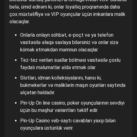
belə, ümid edirəm ki, onlar loyallıq proqramında daha
çox müxtəlifliyə və VIP oyunçular üçün imkanlara malik
olacaqlar.
Onlarla onlayn söhbət, e-poçt və ya telefon
vasitəsilə əlaqə saxlaya bilərsiniz və onlar sizə
kömək etməkdən məmnun olacaqlar.
Tez-tez verilən suallar bölməsi vasitəsilə çoxlu
faydalı məlumatlar əldə etmək olar.
Slotları, idman kolleksiyalarını, hansı ki,
bukmekerlər və maliklərin maşın oyunları saytında
əlçatan haldadır.
Pin-Up On line casino, poker oyunçularının sevdiyi
üçün bu məşhur variantları təklif edir.
Pin-Up Casino veb-saytı cavabları yaxşı bilən
oyunçulara üstünlük verir.