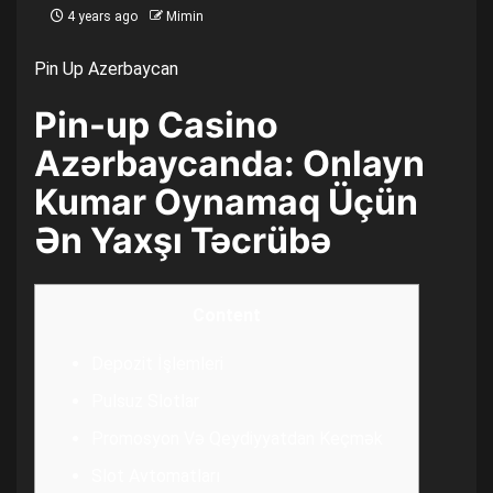
4 years ago
Mimin
Pin Up Azerbaycan
Pin-up Casino
Azərbaycanda: Onlayn
Kumar Oynamaq Üçün
Ən Yaxşı Təcrübə
Content
Depozit İşlemleri
Pulsuz Slotlar
Promosyon Və Qeydiyyatdan Keçmək
Slot Avtomatları