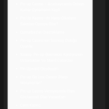
Pin-up Casino – Azərbaycanda Onlayn
Kumar Oynamanın Keyfi
Pin Up Kazino–da Hansı Ölkələrin
Sakinləri Oynaya Bilər?
Qumarbazları Dəstəkləmə
Pin-up Casino’nun Sunmuş Olduğu
Oyunlar
Xülasə: Pin-up Bukmeker Kontorunun
Üstünlükləri Və Mənfi Cəhətləri
Pin Upward Qeydiyyatı
Pin-up On Line Casino Əlaqə
Məlumatları”
Pin-up Casino Versiyasında Olanı
Göstərməli Olan Variantları
Canlı Kazino