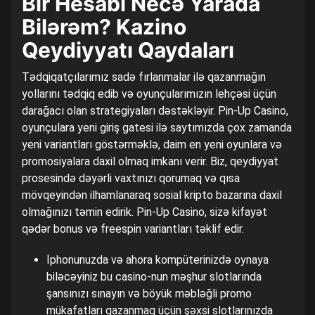
Bir Hesabı Necə Yarada
Bilərəm? Kazino
Qeydiyyatı Qaydaları
Tədqiqatçılarımız sadə fırlanmalar ilə qazanmağın
yollarını tədqiq edib və oyunçularımızın lehçəsi üçün
darağacı olan strategiyaları dəstəkləyir. Pin-Up Casino,
oyunçulara yeni giriş gatesi ilə saytımızda çox zamanda
yeni variantları göstərməklə, daim en yeni oyunlara və
promosiyalara daxil olmaq imkanı verir. Biz, qeydiyyat
prosesində dəyərli vaxtınızı qorumaq və qısa
mövqeyindən ilhamlanaraq sosial kripto bazarına daxil
olmağınızı təmin edirik. Pin-Up Casino, sizə kifayət
qədər bonus və freespin variantları təklif edir.
İphonunuzda və ahora kompüterinizdə oynaya
biləcəyiniz bu casino-nun məşhur slotlarında
şansınızı sınayın və böyük məbləğli promo
mükafatları qazanmaq üçün şəxsi slotlarınızda