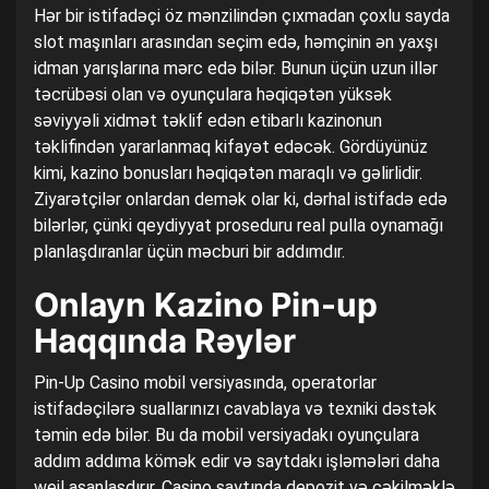
Hər bir istifadəçi öz mənzilindən çıxmadan çoxlu sayda
slot maşınları arasından seçim edə, həmçinin ən yaxşı
idman yarışlarına mərc edə bilər. Bunun üçün uzun illər
təcrübəsi olan və oyunçulara həqiqətən yüksək
səviyyəli xidmət təklif edən etibarlı kazinonun
təklifindən yararlanmaq kifayət edəcək. Gördüyünüz
kimi, kazino bonusları həqiqətən maraqlı və gəlirlidir.
Ziyarətçilər onlardan demək olar ki, dərhal istifadə edə
bilərlər, çünki qeydiyyat proseduru real pulla oynamağı
planlaşdıranlar üçün məcburi bir addımdır.
Onlayn Kazino Pin-up
Haqqında Rəylər
Pin-Up Casino mobil versiyasında, operatorlar
istifadəçilərə suallarınızı cavablaya və texniki dəstək
təmin edə bilər. Bu da mobil versiyadakı oyunçulara
addım addıma kömək edir və saytdakı işləmələri daha
weil asanlaşdırır. Casino saytında depozit və çəkilməklə