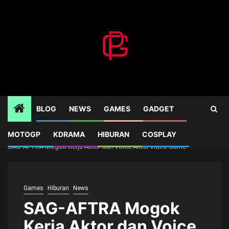
Skip
to
content
BLOG
NEWS
GAMES
GADGET
MOTOGP
KDRAMA
HIBURAN
COSPLAY
Home
Games
SAG-AFTRA Mogok Kerja Aktor dan Voice Artist Video Game
Games
Hiburan
News
SAG-AFTRA Mogok
Kerja Aktor dan Voice